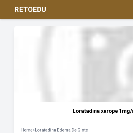
RETOEDU
Loratadina xarope 1mg/
Home
>
Loratadina Edema De Glote