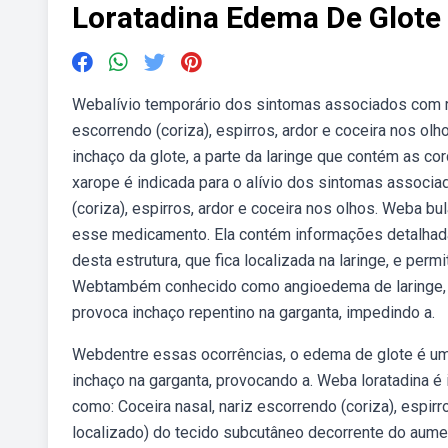
Loratadina Edema De Glote
Webalívio temporário dos sintomas associados com rin
escorrendo (coriza), espirros, ardor e coceira nos o
inchaço da glote, a parte da laringe que contém as co
xarope é indicada para o alívio dos sintomas associad
(coriza), espirros, ardor e coceira nos olhos. Weba b
esse medicamento. Ela contém informações detalhada
desta estrutura, que fica localizada na laringe, e per
Webtambém conhecido como angioedema de laringe, o
provoca inchaço repentino na garganta, impedindo a.
Webdentre essas ocorrências, o edema de glote é um
inchaço na garganta, provocando a. Weba loratadina é 
como: Coceira nasal, nariz escorrendo (coriza), espi
localizado) do tecido subcutâneo decorrente do aume