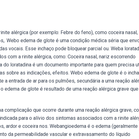
ite alérgica (por exemplo: Febre do feno), como coceira nasal, 
lhos,. Webo edema de glote é uma condição médica séria que env
rdas vocais. Esse inchaço pode bloquear parcial ou. Weba loratad
os com a rinite alérgica, como: Coceira nasal, nariz escorrendo
ula do loratadina é um documento importante para quem precisa ut
s sobre as indicações, efeitos. Webo edema de glote é o inch
mite a entrada de ar para os pulmões, secundária a uma reação alér
 edema de glote é resultado de uma reação alérgica grave que
a complicação que ocorre durante uma reação alérgica grave, c
indicada para o alívio dos sintomas associados com a rinite alér
rros, ardor e coceira nos. Webangioedema é o edema (geralmente
nto da permeabilidade vascular e extravasamento do líquido