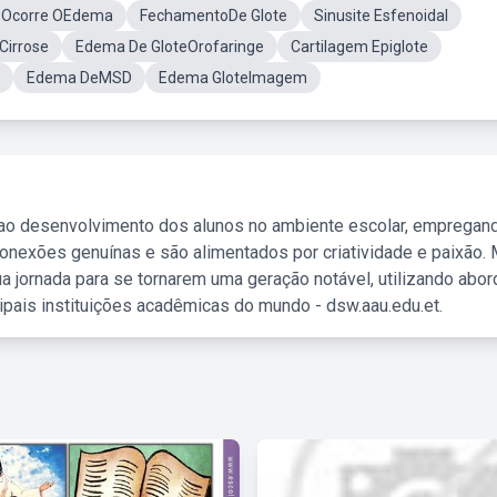
Ocorre OEdema
FechamentoDe Glote
Sinusite Esfenoidal
Cirrose
Edema De GloteOrofaringe
Cartilagem Epiglote
Edema DeMSD
Edema GloteImagem
 ao desenvolvimento dos alunos no ambiente escolar, empregan
nexões genuínas e são alimentados por criatividade e paixão. 
a jornada para se tornarem uma geração notável, utilizando abo
ipais instituições acadêmicas do mundo - dsw.aau.edu.et.