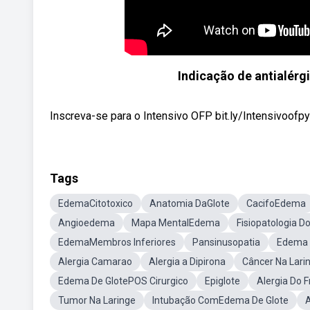
Indicação de antialér
Inscreva-se para o Intensivo OFP bit.ly/Intensivoofpyou
Tags
EdemaCitotoxico
Anatomia DaGlote
CacifoEdema
Angioedema
Mapa MentalEdema
Fisiopatologia 
EdemaMembros Inferiores
Pansinusopatia
Edema 
Alergia Camarao
Alergia a Dipirona
Câncer Na Lari
Edema De GlotePOS Cirurgico
Epiglote
Alergia Do F
Tumor Na Laringe
Intubação ComEdema De Glote
A