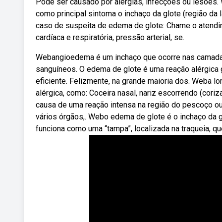
Pode ser causado por alergias, infecções ou lesões
como principal sintoma o inchaço da glote (região da 
caso de suspeita de edema de glote: Chame o atendim
cardíaca e respiratória, pressão arterial, se.
Webangioedema é um inchaço que ocorre nas camadas
sanguíneos. O edema de glote é uma reação alérgica 
eficiente. Felizmente, na grande maioria dos. Weba lo
alérgica, como: Coceira nasal, nariz escorrendo (cori
causa de uma reação intensa na região do pescoço ou
vários órgãos,. Webo edema de glote é o inchaço da gl
funciona como uma “tampa”, localizada na traqueia, qu