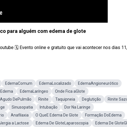
gico para alguém com edema de glote
tube 🗓️ Evento online e gratuito que vai acontecer nos dias 11, 
EdemaComum
EdemaLocalizado
EdemaAngioneurótico
DoEdema
EdemaLaríngeo
Onde Fica aGlote
Agudo DePulmão
Rinite
Taquipneia
Deglutição
Rinite Saz
nge
Sinusopatia
Intubação
Dor Na Laringe
rio
Anafilaxia
O QueE Edema De Glote
Formação DoEdema
lergia a Lactose
Edema De GloteLaparoscopia
Edema De GloteG