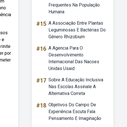
tem
Frequentes Na População
bno
Humana
uência
#15
A Associação Entre Plantas
Leguminosas E Bactérias Do
asos
Gênero Rhizobium
e e
rinite
#16
A Agencia Para O
er por
Desenvolvimento
ometer
Internacional Das Nacoes
Unidas Usaid
#17
Sobre A Educação Inclusiva
Nas Escolas Assinale A
Alternativa Correta
#18
Objetivos Do Campo De
Experiência Escuta Fala
Pensamento E Imaginação