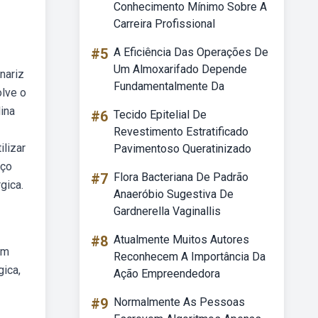
Conhecimento Mínimo Sobre A
Carreira Profissional
#5
A Eficiência Das Operações De
Um Almoxarifado Depende
nariz
Fundamentalmente Da
olve o
ina
#6
Tecido Epitelial De
Revestimento Estratificado
ilizar
Pavimentoso Queratinizado
aço
#7
Flora Bacteriana De Padrão
gica.
Anaeróbio Sugestiva De
Gardnerella Vaginallis
#8
Atualmente Muitos Autores
om
Reconhecem A Importância Da
gica,
Ação Empreendedora
#9
Normalmente As Pessoas