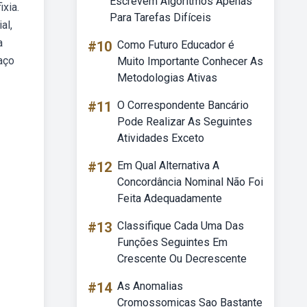
Escrevem Algoritmos Apenas
xia.
Para Tarefas Difíceis
al,
a
#10
Como Futuro Educador é
haço
Muito Importante Conhecer As
Metodologias Ativas
#11
O Correspondente Bancário
Pode Realizar As Seguintes
Atividades Exceto
#12
Em Qual Alternativa A
Concordância Nominal Não Foi
Feita Adequadamente
#13
Classifique Cada Uma Das
Funções Seguintes Em
Crescente Ou Decrescente
#14
As Anomalias
Cromossomicas Sao Bastante