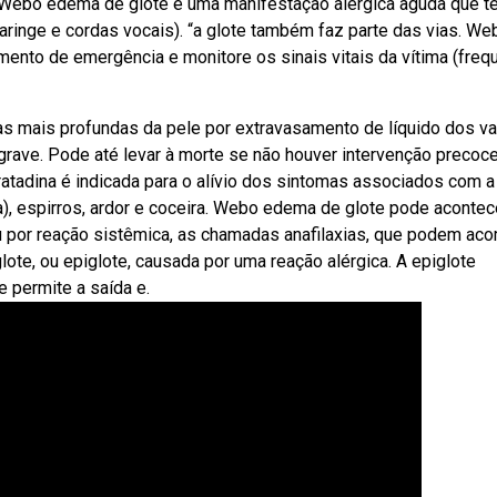
. Webo edema de glote é uma manifestação alérgica aguda que 
laringe e cordas vocais). “a glote também faz parte das vias. We
ento de emergência e monitore os sinais vitais da vítima (freq
 mais profundas da pele por extravasamento de líquido dos v
grave. Pode até levar à morte se não houver intervenção precoc
ratadina é indicada para o alívio dos sintomas associados com a 
za), espirros, ardor e coceira. Webo edema de glote pode acontec
 por reação sistêmica, as chamadas anafilaxias, que podem ac
ote, ou epiglote, causada por uma reação alérgica. A epiglote
e permite a saída e.