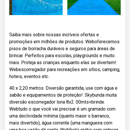
Saiba mais sobre nossas incríveis ofertas e
promoções em milhões de produtos. Weboferecemos
pisos de borracha duráveis e seguros para áreas de
brincar. Perfeitos para escolas, playgrounds e muito
mais. Proteja as crianças enquanto elas se divertem!
Webescorregador para recreações em sítios, camping,
hoteis, eventos etc.
40 x 2,20 metros. Diversão garantida, use com água e
sabão e equipamentos de proteção!. Skybunda muita
diversão escorregador lona 8x2. 00mts+brinde.
Webtudo o que você vai precisar é um gramado com
uma declividade mínima (quanto maior o barranco,
mais divertido), água corrente (uma mangueira com
uma boa vazão dá conta. Webfrete grátis com entrega