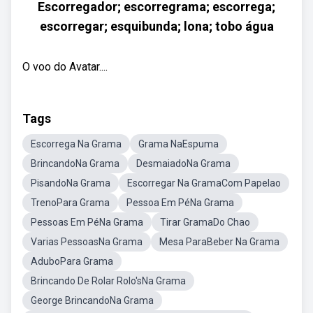
Escorregador; escorregrama; escorrega;
escorregar; esquibunda; lona; tobo água
O voo do Avatar....
Tags
Escorrega Na Grama
Grama NaEspuma
BrincandoNa Grama
DesmaiadoNa Grama
PisandoNa Grama
Escorregar Na GramaCom Papelao
TrenoPara Grama
Pessoa Em PéNa Grama
Pessoas Em PéNa Grama
Tirar GramaDo Chao
Varias PessoasNa Grama
Mesa ParaBeber Na Grama
AduboPara Grama
Brincando De Rolar Rolo'sNa Grama
George BrincandoNa Grama