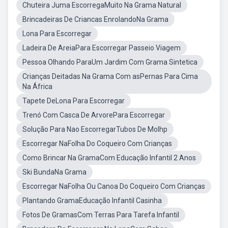
Chuteira Juma EscorregaMuito Na Grama Natural
Brincadeiras De Criancas EnrolandoNa Grama
Lona Para Escorregar
Ladeira De AreiaPara Escorregar Passeio Viagem
Pessoa Olhando ParaUm Jardim Com Grama Sintetica
Crianças Deitadas Na Grama Com asPernas Para Cima
Na África
Tapete DeLona Para Escorregar
Trenó Com Casca De ArvorePara Escorregar
Solução Para Nao EscorregarTubos De Molhp
Escorregar NaFolha Do Coqueiro Com Crianças
Como Brincar Na GramaCom Educação Infantil 2 Anos
Ski BundaNa Grama
Escorregar NaFolha Ou Canoa Do Coqueiro Com Crianças
Plantando GramaEducação Infantil Casinha
Fotos De GramasCom Terras Para Tarefa Infantil