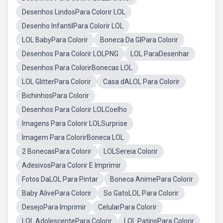
Desenhos LindosPara Colorir LOL
Desenho InfantilPara Colorir LOL
LOL BabyPara Colorir
Boneca Da GIPara Colorir
Desenhos Para Colorir LOLPNG
LOL ParaDesenhar
Desenhos Para ColorirBonecas LOL
LOL GlitterPara Colorir
Casa dALOL Para Colorir
BichinhosPara Colorir
Desenhos Para Colorir LOLCoelho
Imagens Para Colorir LOLSurprise
Imagem Para ColorirBoneca LOL
2 BonecasPara Colorir
LOLSereia Colorir
AdesivosPara Colorir E Imprimir
Fotos DaLOL Para Pintar
Boneca AnimePara Colorir
Baby AlivePara Colorir
So GatoLOL Para Colorir
DesejoPara Imprimir
CelularPara Colorir
LOL AdolescentePara Colorir
LOL PatinsPara Colorir