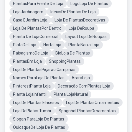
PlantasPara Frente De Loja
LogoLoja De Plantas
LojaJardinagem
IdeiasDe Plantas De Loja
Casa EJardim Loja
Loja De PlantasDecorativas
Loja De PlantasPor Dentro
Loja DeRoupa
Planta De LojaComercial
Layout Loja DeRoupas
PlataDe Loja
HortaLoja
PlantaBaixa Loja
PaisagismoDe Loja
BioLoja De Plantas
PlantasEm Loja
ShoppingPlantas
Loja De PlantasPiçarao Campinas
Nomes ParaLoja De Plantas
AraraLoja
PinterestPlanta Loja
Decoração ComPlantas Loja
Planta LojaInfantil
Planta LojaNatural
Loja De Plantas EIncesos
Loja De PlantasOrnamentais
Loja DePlatas Tumbr
Spagnhol PlantasOrnamentais
Slogan ParaLoja De Plantas
QuiosqueDe Loja De Plantas