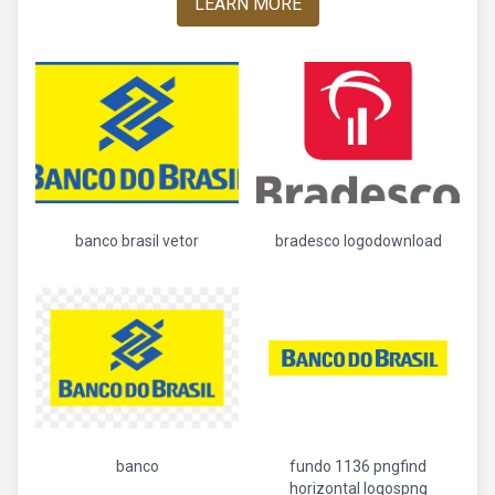
LEARN MORE
banco brasil vetor
bradesco logodownload
banco
fundo 1136 pngfind
horizontal logospng