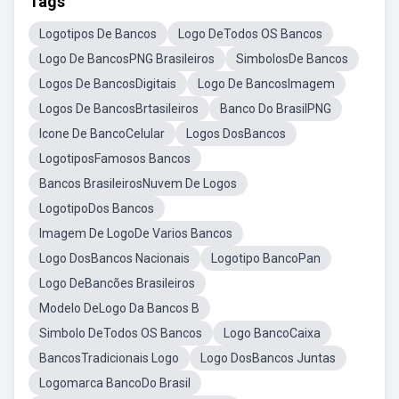
Tags
Logotipos De Bancos
Logo DeTodos OS Bancos
Logo De BancosPNG Brasileiros
SimbolosDe Bancos
Logos De BancosDigitais
Logo De BancosImagem
Logos De BancosBrtasileiros
Banco Do BrasilPNG
Icone De BancoCelular
Logos DosBancos
LogotiposFamosos Bancos
Bancos BrasileirosNuvem De Logos
LogotipoDos Bancos
Imagem De LogoDe Varios Bancos
Logo DosBancos Nacionais
Logotipo BancoPan
Logo DeBancões Brasileiros
Modelo DeLogo Da Bancos B
Simbolo DeTodos OS Bancos
Logo BancoCaixa
BancosTradicionais Logo
Logo DosBancos Juntas
Logomarca BancoDo Brasil