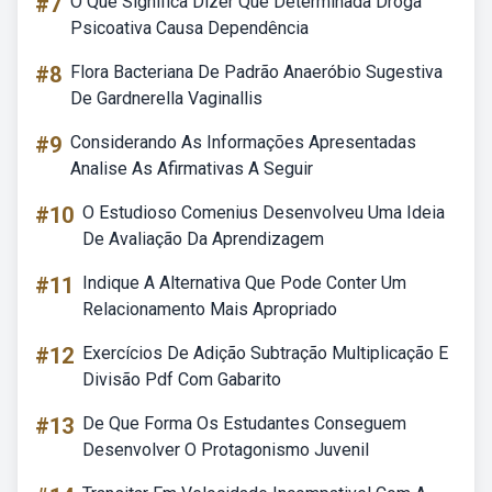
#7
O Que Significa Dizer Que Determinada Droga
Psicoativa Causa Dependência
#8
Flora Bacteriana De Padrão Anaeróbio Sugestiva
De Gardnerella Vaginallis
#9
Considerando As Informações Apresentadas
Analise As Afirmativas A Seguir
#10
O Estudioso Comenius Desenvolveu Uma Ideia
De Avaliação Da Aprendizagem
#11
Indique A Alternativa Que Pode Conter Um
Relacionamento Mais Apropriado
#12
Exercícios De Adição Subtração Multiplicação E
Divisão Pdf Com Gabarito
#13
De Que Forma Os Estudantes Conseguem
Desenvolver O Protagonismo Juvenil