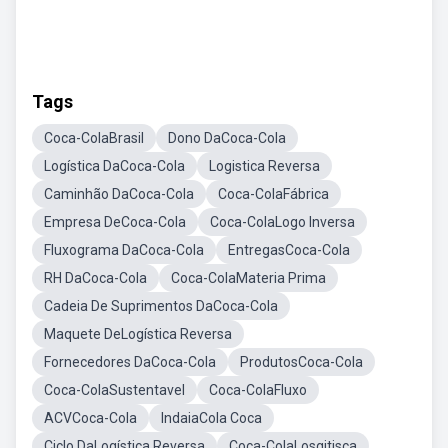
Tags
Coca-ColaBrasil
Dono DaCoca-Cola
Logística DaCoca-Cola
Logistica Reversa
Caminhão DaCoca-Cola
Coca-ColaFábrica
Empresa DeCoca-Cola
Coca-ColaLogo Inversa
Fluxograma DaCoca-Cola
EntregasCoca-Cola
RH DaCoca-Cola
Coca-ColaMateria Prima
Cadeia De Suprimentos DaCoca-Cola
Maquete DeLogística Reversa
Fornecedores DaCoca-Cola
ProdutosCoca-Cola
Coca-ColaSustentavel
Coca-ColaFluxo
ACVCoca-Cola
IndaiaCola Coca
Ciclo DaLogística Reversa
Coca-ColaLosgitisca