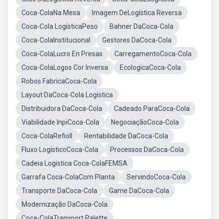
Coca-ColaNa Mesa
Imagem DeLogística Reversa
Coca-Cola LogísticaPeso
Bahner DaCoca-Cola
Coca-ColaInstitucional
Gestores DaCoca-Cola
Coca-ColaLucro En Presas
CarregamentoCoca-Cola
Coca-ColaLogos Cor Inversa
EcologicaCoca-Cola
Robos FabricaCoca-Cola
Layout DaCoca-Cola Logistica
Distribuidora DaCoca-Cola
Cadeado ParaCoca-Cola
Viabilidade InpiCoca-Cola
NegociaçãoCoca-Cola
Coca-ColaRefioll
Rentabilidade DaCoca-Cola
Fluxo LogísticoCoca-Cola
Processos DaCoca-Cola
Cadeia Logistica Coca-ColaFEMSA
Garrafa Coca-ColaCom Planta
ServindoCoca-Cola
Transporte DaCoca-Cola
Game DaCoca-Cola
Modernização DaCoca-Cola
Coca-ColaTransport Palette