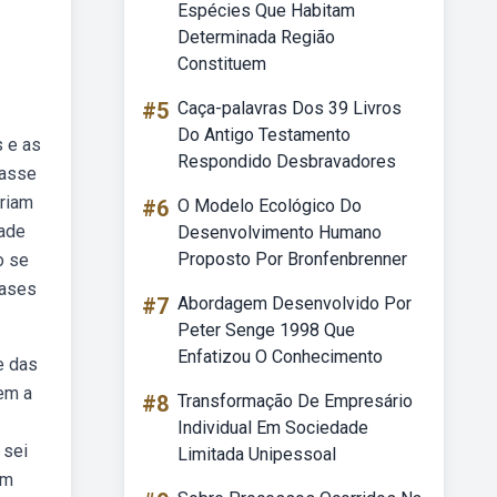
Espécies Que Habitam
Determinada Região
Constituem
#5
Caça-palavras Dos 39 Livros
Do Antigo Testamento
s e as
Respondido Desbravadores
lasse
ariam
#6
O Modelo Ecológico Do
dade
Desenvolvimento Humano
Proposto Por Bronfenbrenner
o se
rases
#7
Abordagem Desenvolvido Por
Peter Senge 1998 Que
Enfatizou O Conhecimento
e das
lem a
#8
Transformação De Empresário
Individual Em Sociedade
 sei
Limitada Unipessoal
um