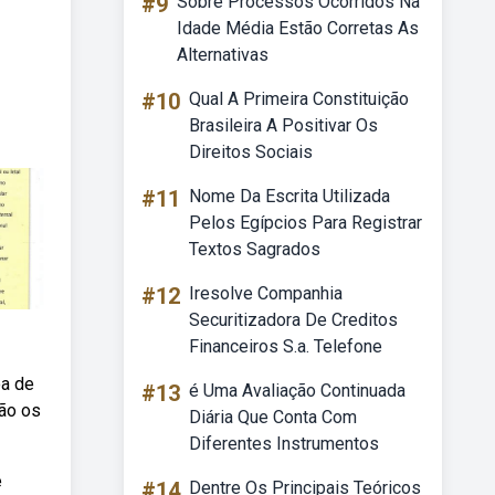
#9
Sobre Processos Ocorridos Na
Idade Média Estão Corretas As
Alternativas
#10
Qual A Primeira Constituição
Brasileira A Positivar Os
Direitos Sociais
#11
Nome Da Escrita Utilizada
Pelos Egípcios Para Registrar
Textos Sagrados
#12
Iresolve Companhia
Securitizadora De Creditos
Financeiros S.a. Telefone
oa de
#13
é Uma Avaliação Continuada
ão os
Diária Que Conta Com
Diferentes Instrumentos
e
#14
Dentre Os Principais Teóricos