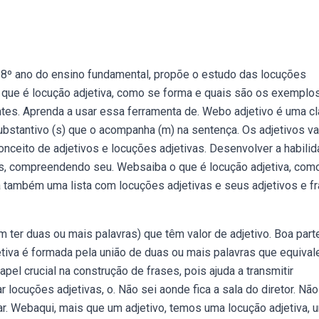
 8º ano do ensino fundamental, propõe o estudo das locuções
que é locução adjetiva, como se forma e quais são os exemplo
ntes. Aprenda a usar essa ferramenta de. Webo adjetivo é uma c
) substantivo (s) que o acompanha (m) na sentença. Os adjetivos v
nceito de adjetivos e locuções adjetivas. Desenvolver a habili
tos, compreendendo seu. Websaiba o que é locução adjetiva, com
a também uma lista com locuções adjetivas e seus adjetivos e f
 ter duas ou mais palavras) que têm valor de adjetivo. Boa part
tiva é formada pela união de duas ou mais palavras que equiva
el crucial na construção de frases, pois ajuda a transmitir
r locuções adjetivas, o. Não sei aonde fica a sala do diretor. Não
ugar. Webaqui, mais que um adjetivo, temos uma locução adjetiva, 