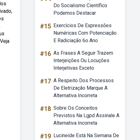
dos
Do Socialismo Científico
ivado,
Podemos Destacar
es
#15
Exercícios De Expressões
a
Numéricas Com Potenciação
us
E Radiciação 6o Ano
 Veja
#16
As Frases A Seguir Trazem
Interjeições Ou Locuções
Interjetivas Exceto
#17
A Respeito Dos Processos
De Eletrização Marque A
Alternativa Incorreta
#18
Sobre Os Conceitos
Previstos Na Lgpd Assinale A
Alternativa Incorreta
#19
Lucineide Está Na Semana De