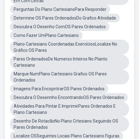
Em Com Letras
Perguntas Do Plano CartesianoPara Responder
Determine OS Pares OrdenadosDo Grafico Atividade
Descubra O Desenho ComOS Pares Ordenados
Como Fazer UmPlano Cartesiano
Plano Cartesiano Coordenadas ExercíciosLocalize No
Gráfico OS Pares
Pares OrdenadosDe Numerso Inteiros No Planto
Cartesiano
Marque NumPlano Cartesiano Grafico OS Pares
Ordenados
Imagens Para EncopntrarOS Pares Ordenados
Descubra O Desennho EncontrandoOS Pares Ordenados
Atividades Para Pintar E ImprimirPares Ordenados E
Plano Cartesiano
Desenho De RotacãoNo Plano Crtesiano Seguindo OS
Pares Ordenados
Localize OSSeguintes Locais Plano Cartesiano Figuras