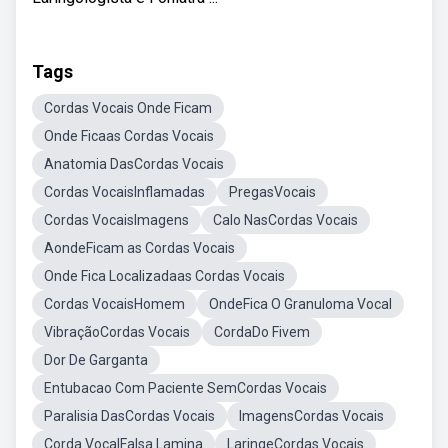
Tags
Cordas Vocais Onde Ficam
Onde Ficaas Cordas Vocais
Anatomia DasCordas Vocais
Cordas VocaisInflamadas
PregasVocais
Cordas VocaisImagens
Calo NasCordas Vocais
AondeFicam as Cordas Vocais
Onde Fica Localizadaas Cordas Vocais
Cordas VocaisHomem
OndeFica O Granuloma Vocal
VibraçãoCordas Vocais
CordaDo Fivem
Dor De Garganta
Entubacao Com Paciente SemCordas Vocais
Paralisia DasCordas Vocais
ImagensCordas Vocais
Corda VocalFalsa Lamina
LaringeCordas Vocais