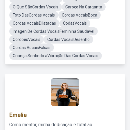
O Que SãoCordas Vocais
Caroço Na Garganta
Foto DasCordas Vocais
Cordas VocaisBoca
Cordas VocaisDilatadas
CodasVocais
Imagen De Cordas VocaisFeminina Saudavel
CordõesVocais
Cordas VocaisDesenho
Cordas VocaisFalsas
Criança Sentindo aVibração Das Cordas Vocais
Emelie
Como mentor, minha dedicação é total ao