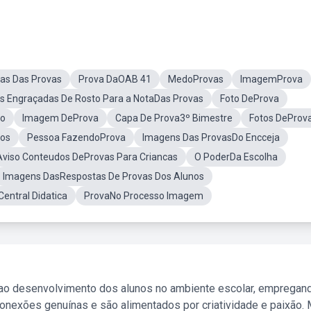
has Das Provas
Prova DaOAB 41
MedoProvas
ImagemProva
s Engraçadas De Rosto Para a NotaDas Provas
Foto DeProva
ao
Imagem DeProva
Capa De Prova3º Bimestre
Fotos DeProv
tos
Pessoa FazendoProva
Imagens Das ProvasDo Encceja
Aviso Conteudos DeProvas Para Criancas
O PoderDa Escolha
Imagens DasRespostas De Provas Dos Alunos
Central Didatica
ProvaNo Processo Imagem
 ao desenvolvimento dos alunos no ambiente escolar, empregan
nexões genuínas e são alimentados por criatividade e paixão. 