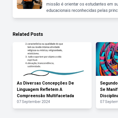
missão é orientar os estudantes em su
educacionais reconhecidas pelas princ
Related Posts
As Diversas Concepções De
Segundo
Linguagem Refletem A
Se Manif
Compreensão Multifacetada
Disciplin
07 September 2024
07 Septem