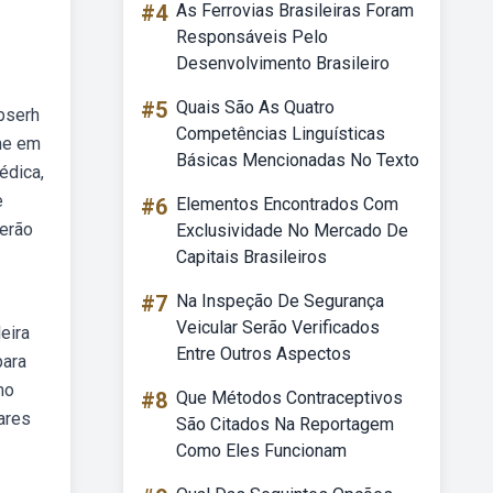
#4
As Ferrovias Brasileiras Foram
Responsáveis Pelo
Desenvolvimento Brasileiro
#5
Quais São As Quatro
ebserh
Competências Linguísticas
me em
Básicas Mencionadas No Texto
édica,
e
#6
Elementos Encontrados Com
serão
Exclusividade No Mercado De
Capitais Brasileiros
#7
Na Inspeção De Segurança
Veicular Serão Verificados
eira
Entre Outros Aspectos
para
mo
#8
Que Métodos Contraceptivos
ares
São Citados Na Reportagem
Como Eles Funcionam