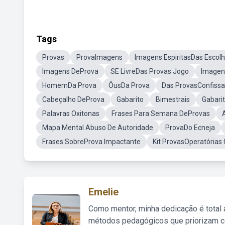
Tags
Provas
ProvaImagens
Imagens EspiritasDas Escol
Imagens DeProva
SE LivreDas Provas Jogo
Imagen
HomemDa Prova
ÔusDa Prova
Das ProvasConfiss
Cabeçalho DeProva
Gabarito
Bimestrais
Gabari
Palavras Oxitonas
Frases Para Semana DeProvas
Mapa Mental Abuso De Autoridade
ProvaDo Ecneja
Frases SobreProva Impactante
Kit ProvasOperatórias 
Emelie
Como mentor, minha dedicação é total
métodos pedagógicos que priorizam co