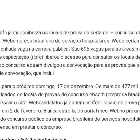
fc já disponibiliza os locais de prova do certame. + concurso 
. Webempresa brasileira de serviços hospitalares. Webo certa
onhada vaga na carreira pública! São 695 vagas para as áreas m
e capacitação (i bfc) liberou o acesso para consultar os locais d
ebo concurso ebserh divulgou a convocação para as provas que 
e convocação, que inclui.
 para o próximo domingo, 17 de dezembro. Os mais de 477 mil
ulgados os locais de provas do concurso ebserh (empresa brasil
essar o site. Webcandidatos já podem conferir locais de prova 
 em 2 de fevereiro. Bianca estrella, do portal mec. Webno próxi
 do concurso público da empresa brasileira de serviços hospital
pensa em prestar o concurso.
mation, click the button below.