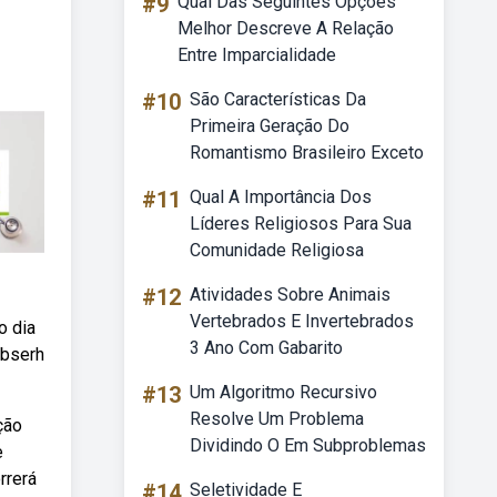
#9
Qual Das Seguintes Opções
Melhor Descreve A Relação
Entre Imparcialidade
#10
São Características Da
Primeira Geração Do
Romantismo Brasileiro Exceto
#11
Qual A Importância Dos
Líderes Religiosos Para Sua
Comunidade Religiosa
#12
Atividades Sobre Animais
Vertebrados E Invertebrados
o dia
3 Ano Com Gabarito
ebserh
#13
Um Algoritmo Recursivo
Resolve Um Problema
ção
Dividindo O Em Subproblemas
e
rrerá
#14
Seletividade E