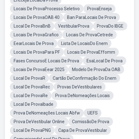
Encceja LocalDa Prova
Locais De ProvaProcesso Seletivo
ProvaEnseja
Locais De ProvaOAB 40
Ban ParaLocais De Prova
Local De ProvaBnB
VestibularProva
ProvaDo IBGE
Locais De ProvaGrafico
Locais De ProvaCetrede
EearLocais De Prova
Lista De LocaisDo Enem
Locais De ProvaPara PF
Locais De ProvaEffomm
Fases ConcursoE Locais De Prova
EsaLocal De Prova
Locais De ProvaEear 2025
Modelo De ProvaDa OAB
Local De ProvaR
Cartão DeConfirmação Do Enem
Local De ProvaRec
Provas DeVestibulares
Local De ProvaRe
Prova DeNomeações Locais
Local De ProvaIbade
Prova DeNomeações Locais Abfw
UEFS
Prova DeVestibular Online
ComissãoDe Prova
Local De ProvaPNG
Capa De ProvaVestibular