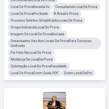
ComunicandoLocal De Prova
Local De ProvaReceita Fe
ConsultandoLocal De Prova
Local De ProvaPm Ibade
A ÁreaDe Prova
Processo Seletivo SimplificadoLocais De Prova
Croqui IndicandoLocal De Prova
Imagem De Local De ProvaBorrada
Desavisados Vao Aos Locais De ProvaPara Concurso
Unificado
Pix Feito NoLocal De Prova
Mudança De LocalDa Prova
Solicitação Local De ProvaFaculdade
Local De ProvaEnem Goiás PDF
Enem Local DePro