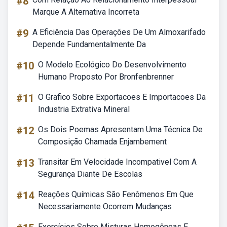
#8
Marque A Alternativa Incorreta
#9
A Eficiência Das Operações De Um Almoxarifado
Depende Fundamentalmente Da
#10
O Modelo Ecológico Do Desenvolvimento
Humano Proposto Por Bronfenbrenner
#11
O Grafico Sobre Exportacoes E Importacoes Da
Industria Extrativa Mineral
#12
Os Dois Poemas Apresentam Uma Técnica De
Composição Chamada Enjambement
#13
Transitar Em Velocidade Incompativel Com A
Segurança Diante De Escolas
#14
Reações Químicas São Fenômenos Em Que
Necessariamente Ocorrem Mudanças
Exercícios Sobre Misturas Homogêneas E