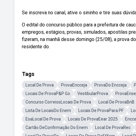
Se inscreva no canal, ative o sininho e tire suas dúvid
O edital do concurso público para a prefeitura de cau
empregos, estágios, provas, simulados, apostilas pr
fizeram, na manhã desse domingo (25/08), a prova d
residente do.
Tags
Local De Prova
ProvaEncceja
ProvaDo Encceja
Locais De ProvaP&P Go
VestibularProva
ProvaEnse
Concurso CorreiosLocais De Prova
Local De ProvaBnB
Lista De LocaisDo Enem
Locais De ProvaPara PF
Lo
EsaLocal De Prova
Locais De ProvaEear 2025
Encce
Cartão DeConfirmação Do Enem
Local De ProvaRec