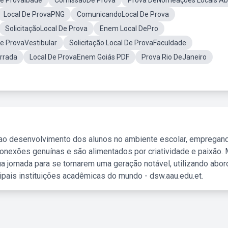
De ProvaIbade
ComissãoDe Prova
Prova DeNomeações Locais A
Local De ProvaPNG
ComunicandoLocal De Prova
SolicitaçãoLocal De Prova
Enem Local DePro
e ProvaVestibular
Solicitação Local De ProvaFaculdade
rrada
Local De ProvaEnem Goiás PDF
Prova Rio DeJaneiro
 ao desenvolvimento dos alunos no ambiente escolar, empregan
nexões genuínas e são alimentados por criatividade e paixão. 
a jornada para se tornarem uma geração notável, utilizando abo
ipais instituições acadêmicas do mundo - dsw.aau.edu.et.