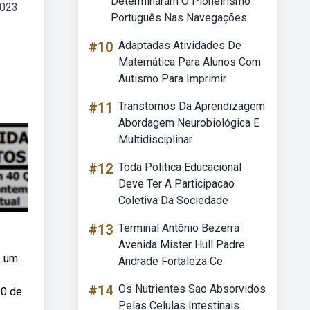
Determinaram O Pioneirismo
2023
Português Nas Navegações
#10
Adaptadas Atividades De
Matemática Para Alunos Com
Autismo Para Imprimir
#11
Transtornos Da Aprendizagem
Abordagem Neurobiológica E
Multidisciplinar
#12
Toda Politica Educacional
Deve Ter A Participacao
Coletiva Da Sociedade
#13
Terminal Antônio Bezerra
Avenida Mister Hull Padre
e um
Andrade Fortaleza Ce
#14
Os Nutrientes Sao Absorvidos
30 de
Pelas Celulas Intestinais