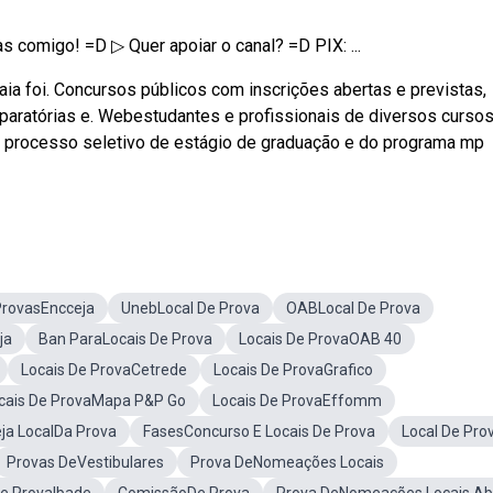
as comigo! =D ▷ Quer apoiar o canal? =D PIX: ...
caia foi. Concursos públicos com inscrições abertas e previstas,
eparatórias e. Webestudantes e profissionais de diversos curso
o processo seletivo de estágio de graduação e do programa mp
ProvasEncceja
UnebLocal De Prova
OABLocal De Prova
ja
Ban ParaLocais De Prova
Locais De ProvaOAB 40
Locais De ProvaCetrede
Locais De ProvaGrafico
cais De ProvaMapa P&P Go
Locais De ProvaEffomm
ja LocalDa Prova
FasesConcurso E Locais De Prova
Local De Pro
Provas DeVestibulares
Prova DeNomeações Locais