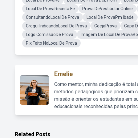
Local De ProvaRe
Locais De Prova DeEffom
Local 
Local De ProvaReceita Fe
Prova DeVestibular Online
ConsultandoLocal De Prova
Local De ProvaPm Ibade
Croqui IndicandoLocal De Prova
CeejaProva
Capa D
Logo ComissaoDe Prova
Imagem De Local De ProvaBo
Pix Feito NoLocal De Prova
Emelie
Como mentor, minha dedicação é total
métodos pedagógicos que priorizam co
missão é orientar os estudantes em su
educacionais reconhecidas pelas princ
Related Posts