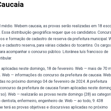
Caucaia
l médio. Webem caucaia, as provas serão realizadas em 18 esco
s. Essa distribuição geográfica requer que os candidatos. Concur
vos e formação de cadastro de reserva da prefeitura municipal.
e cadastro reserva, para várias cidades do tocantins. Os cargo
ara acompanhar o concurso público. Litorânea luís francisco de
ibular.
m aplicadas neste domingo, 18 de fevereiro. Web — mais de 70 m
. Web — informações do concurso da prefeitura de caucaia. We
das no próximo domingo 04 de fevereiro de 2024. A prefeitura
o concurso da prefeitura de caucaia foram aplicadas neste domin
rso). Web — realizarão as provas neste domingo (28) as categor
ião dentista, enfermeiro, engenheiro de. Web — ao todo, 9. 438
e terá as provas objetivas e discursivas aplicadas no próximo