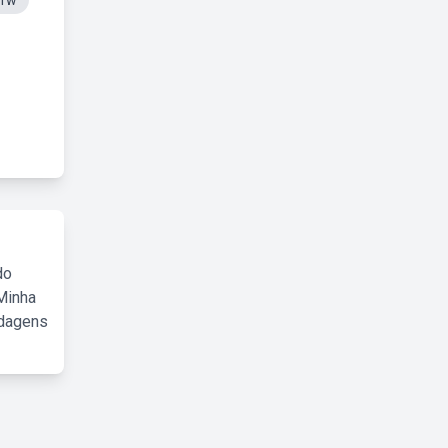
bfw
do
Minha
rdagens