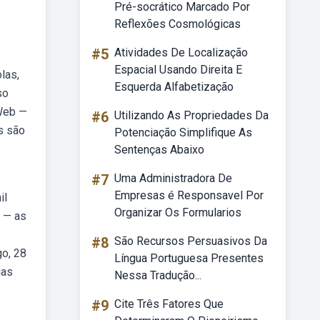
Pré-socrático Marcado Por
Reflexões Cosmológicas
#5
Atividades De Localização
Espacial Usando Direita E
las,
Esquerda Alfabetização
so
 Web —
#6
Utilizando As Propriedades Da
s são
Potenciação Simplifique As
Sentenças Abaixo
#7
Uma Administradora De
Empresas é Responsavel Por
il
Organizar Os Formularios
b — as
#8
São Recursos Persuasivos Da
go, 28
Língua Portuguesa Presentes
ias
Nessa Tradução...
#9
Cite Três Fatores Que