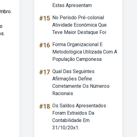
Estas Apresentam
embro.
#15
No Período Pré-colonial
Atividade Econômica Que
 o
Teve Maior Destaque Foi
os.
#16
Forma Organizacional E
Metodológica Utilizada Com A
População Camponesa
#17
Qual Das Seguintes
Afirmações Define
Corretamente Os Números
Racionais
#18
Os Saldos Apresentados
Foram Extraídos Da
Contabilidade Em
31/10/20x1.