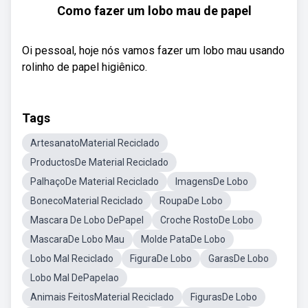
Como fazer um lobo mau de papel
Oi pessoal, hoje nós vamos fazer um lobo mau usando
rolinho de papel higiênico.
Tags
ArtesanatoMaterial Reciclado
ProductosDe Material Reciclado
PalhaçoDe Material Reciclado
ImagensDe Lobo
BonecoMaterial Reciclado
RoupaDe Lobo
Mascara De Lobo DePapel
Croche RostoDe Lobo
MascaraDe Lobo Mau
Molde PataDe Lobo
Lobo Mal Reciclado
FiguraDe Lobo
GarasDe Lobo
Lobo Mal DePapelao
Animais FeitosMaterial Reciclado
FigurasDe Lobo