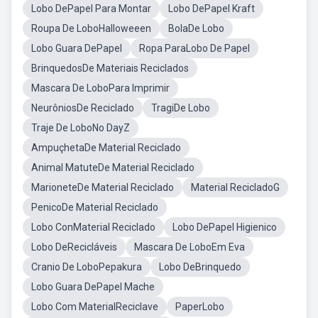
Lobo DePapel Para Montar
Lobo DePapel Kraft
Roupa De LoboHalloweeen
BolaDe Lobo
Lobo Guara DePapel
Ropa ParaLobo De Papel
BrinquedosDe Materiais Reciclados
Mascara De LoboPara Imprimir
NeurôniosDe Reciclado
TragiDe Lobo
Traje De LoboNo DayZ
AmpuçhetaDe Material Reciclado
Animal MatuteDe Material Reciclado
MarioneteDe Material Reciclado
Material RecicladoG
PenicoDe Material Reciclado
Lobo ConMaterial Reciclado
Lobo DePapel Higienico
Lobo DeRecicláveis
Mascara De LoboEm Eva
Cranio De LoboPepakura
Lobo DeBrinquedo
Lobo Guara DePapel Mache
Lobo Com MaterialReciclave
PaperLobo