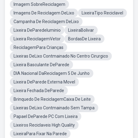
Imagem SobreReciclagem
Imagens De Reciclagem DeLixo
LixeiraTipo Reciclavel
Campanha De Reciclagem DeLixo
Lixeira DeParedeluminio
LixeiraBolivar
Lixeira ReciclagemVetor
BordasDe Lixeira
ReciclagemPara Crianças
Lixeiras DeLixo Contmainado No Centro Cirurgico
Lixeira Basculante DeParede
DIA Nacional DaReciclagem 5 De Junho
Lixeira DeParede Externa Movel
Lixeira Fechada DeParede
Brinquedo De ReciclagemCaixa De Leite
Lixeiras DeLixo Contmainado Sem Tampa
Papael DeParede PC Com Lixeira
Lixeiros Reciclaveis High Quality
LixeiraPara Fixar Na Parede