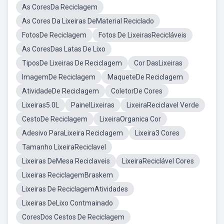
As CoresDa Reciclagem
As Cores Da Lixeiras DeMaterial Reciclado
FotosDe Reciclagem
Fotos De LixeirasRecicláveis
As CoresDas Latas De Lixo
TiposDe Lixeiras De Reciclagem
Cor DasLixeiras
ImagemDe Reciclagem
MaqueteDe Reciclagem
AtividadeDe Reciclagem
ColetorDe Cores
Lixeiras5.0L
PainelLixeiras
LixeiraReciclavel Verde
CestoDe Reciclagem
LixeiraOrganica Cor
Adesivo ParaLixeira Reciclagem
Lixeira3 Cores
Tamanho LixeiraReciclavel
Lixeiras DeMesa Reciclaveis
LixeiraReciclável Cores
Lixeiras ReciclagemBraskem
Lixeiras De ReciclagemAtividades
Lixeiras DeLixo Contmainado
CoresDos Cestos De Reciclagem