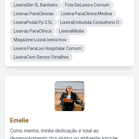
LixeiraSlin 5L Banheiro
Foto DeLixeira Comum
Lixeiras ParaClínicas
Lixeira ParaClinica Medica
LixeiraPedal Pp 2.5L
LixeiraEmbutida Consultorio O
Lixeiras ParaClínica
LixeiraMédia
Magazine LuizaLixeira Inox
Lixeira ParaLixo Hospitalar Comum
LixeiraCom Sensor Detalhes
Emelie
Como mentor, minha dedicação é total ao
desenvolvimento dos alunos no ambiente escolar,