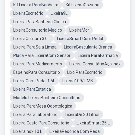
Kit Lixeira ParaBanheiro
Kit LixeiraCozinha
LixeiraEscritório
Lixeira9L
Lixeira ParaBanheiro Clinica
LixeiraConsultorio Medico
LixeiraMor
LixeiraComum 3.0L
LixeiraSmart Com Pedal
Lixeira ParaSala Limpa
LixeiraBasculante Branca
Placa Para LixeiraCom Sensor
Lixeira ParaFarmácia
Lixeira ParaMedicamento
Lixeira ConsultórioAço Inox
EspelhoPara Consultório
Lixo ParaEscritório
LixeiraCom Pedal 1.5L
Lixeira109/L MB
Lixeira ParaEstetica
Modelo LixeiraBanheiro Consultório
Lixeira ParaMesa Odontologica
Lixeira ParaLaboratório
LixeiraDe 30 Litros
Lixeira Cesto ParaConsultorio
LixeiraSmart 25 L
LixeiraInox 10 L
LixeiraRedonda Com Pedal