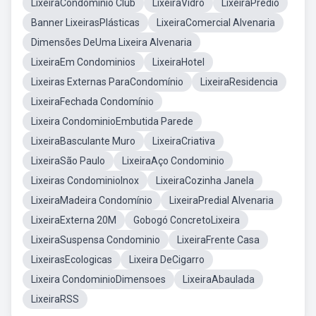
LixeiraCondomínio Club
LixeiraVidro
LixeiraPrédio
Banner LixeirasPlásticas
LixeiraComercial Alvenaria
Dimensões DeUma Lixeira Alvenaria
LixeiraEm Condominios
LixeiraHotel
Lixeiras Externas ParaCondomínio
LixeiraResidencia
LixeiraFechada Condomínio
Lixeira CondominioEmbutida Parede
LixeiraBasculante Muro
LixeiraCriativa
LixeiraSão Paulo
LixeiraAço Condominio
Lixeiras CondominioInox
LixeiraCozinha Janela
LixeiraMadeira Condomínio
LixeiraPredial Alvenaria
LixeiraExterna 20M
Gobogó ConcretoLixeira
LixeiraSuspensa Condominio
LixeiraFrente Casa
LixeirasEcologicas
Lixeira DeCigarro
Lixeira CondominioDimensoes
LixeiraAbaulada
LixeiraRSS