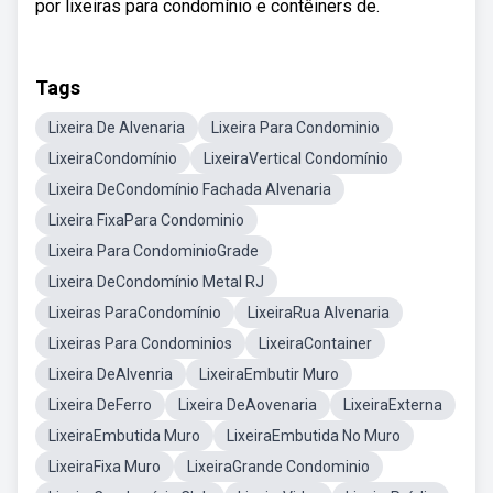
por lixeiras para condomínio e contêiners de.
Tags
Lixeira De Alvenaria
Lixeira Para Condominio
LixeiraCondomínio
LixeiraVertical Condomínio
Lixeira DeCondomínio Fachada Alvenaria
Lixeira FixaPara Condominio
Lixeira Para CondominioGrade
Lixeira DeCondomínio Metal RJ
Lixeiras ParaCondomínio
LixeiraRua Alvenaria
Lixeiras Para Condominios
LixeiraContainer
Lixeira DeAlvenria
LixeiraEmbutir Muro
Lixeira DeFerro
Lixeira DeAovenaria
LixeiraExterna
LixeiraEmbutida Muro
LixeiraEmbutida No Muro
LixeiraFixa Muro
LixeiraGrande Condominio