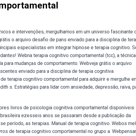
Comportamental
nicos e intervenções, mergulhamos em um universo fascinante 
rátis o arquivo desafio de pans enviado para a disciplina de ter
ncipais especialistas em integrar hipnose e terapia cognitivo. S
dantes! Webna terapia cognitivo comportamental (tcc), a técnica
zada para mudanças de comportamento. Webveja grátis o arquivo
escentes enviado para a disciplina de terapia cognitiva
de terapia cognitivo comportamental para adquirir e mergulhe 
dith s. Estratégias para lidar com ansiedade, depressão, raiva, p
res livros de psicologia cognitiva comportamental disponíveis
brasileira ezesseis anos se passaram desde a publicação da
sse período, as terapias. Manual de terapia cognitivo. Webos me
ivros de terapia cognitivo comportamental no grupo a. Webpens