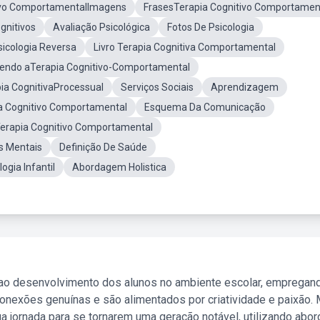
ivo ComportamentalImagens
FrasesTerapia Cognitivo Comportamen
gnitivos
Avaliação Psicológica
Fotos De Psicologia
sicologia Reversa
Livro Terapia Cognitiva Comportamental
endo aTerapia Cognitivo-Comportamental
ia CognitivaProcessual
Serviços Sociais
Aprendizagem
ia Cognitivo Comportamental
Esquema Da Comunicação
erapia Cognitivo Comportamental
s Mentais
Definição De Saúde
ogia Infantil
Abordagem Holistica
 ao desenvolvimento dos alunos no ambiente escolar, empregan
nexões genuínas e são alimentados por criatividade e paixão. 
a jornada para se tornarem uma geração notável, utilizando abo