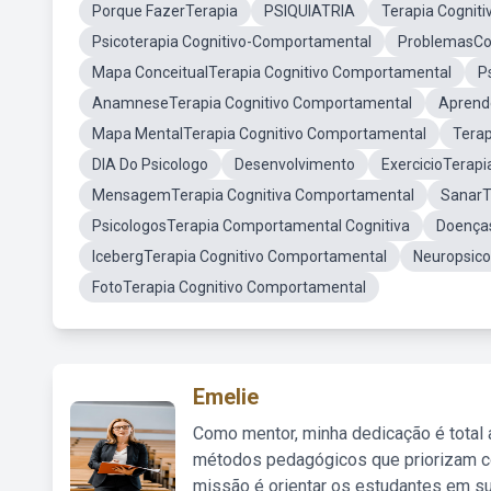
Porque FazerTerapia
PSIQUIATRIA
Terapia Cognit
Psicoterapia Cognitivo-Comportamental
ProblemasCo
Mapa ConceitualTerapia Cognitivo Comportamental
P
AnamneseTerapia Cognitivo Comportamental
Aprend
Mapa MentalTerapia Cognitivo Comportamental
Terap
DIA Do Psicologo
Desenvolvimento
ExercicioTerap
MensagemTerapia Cognitiva Comportamental
SanarT
PsicologosTerapia Comportamental Cognitiva
Doença
IcebergTerapia Cognitivo Comportamental
Neuropsicol
FotoTerapia Cognitivo Comportamental
Emelie
Como mentor, minha dedicação é total
métodos pedagógicos que priorizam co
missão é orientar os estudantes em su