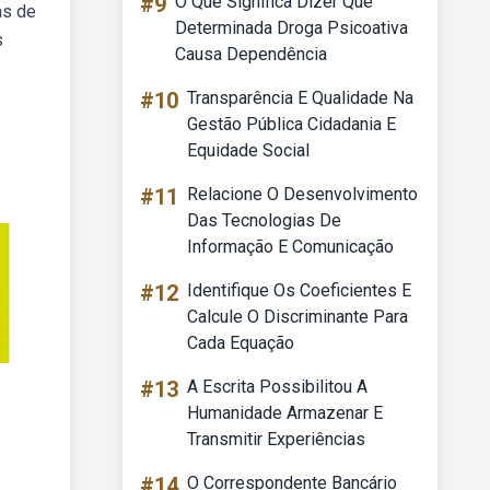
#9
O Que Significa Dizer Que
as de
Determinada Droga Psicoativa
s
Causa Dependência
#10
Transparência E Qualidade Na
Gestão Pública Cidadania E
Equidade Social
#11
Relacione O Desenvolvimento
Das Tecnologias De
Informação E Comunicação
#12
Identifique Os Coeficientes E
Calcule O Discriminante Para
Cada Equação
#13
A Escrita Possibilitou A
Humanidade Armazenar E
Transmitir Experiências
#14
O Correspondente Bancário