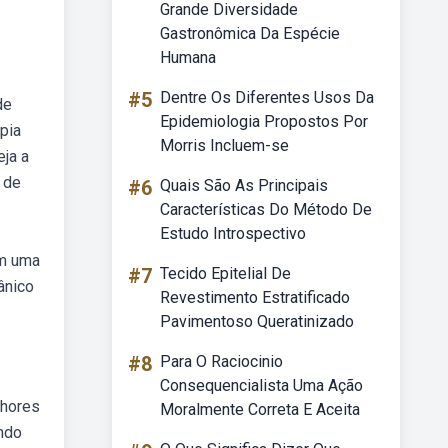
Grande Diversidade
Gastronômica Da Espécie
Humana
#5
Dentre Os Diferentes Usos Da
de
Epidemiologia Propostos Por
apia
Morris Incluem-se
eja a
 de
#6
Quais São As Principais
Características Do Método De
Estudo Introspectivo
em uma
#7
Tecido Epitelial De
ânico
Revestimento Estratificado
Pavimentoso Queratinizado
#8
Para O Raciocinio
Consequencialista Uma Ação
lhores
Moralmente Correta E Aceita
ando