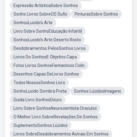
Expressão ArtísticaSobre Sonhos
Sonho Livros SobreOS Sufis
PinturasSobre Sonhos
SonhosLucido's Arte
Livro Sobre SonhoEducação Infantil
SonhosLucido's Arte Deserto Rosto
Desdobramentos PelosSonhos Livros
Livros Do SonhosE Objetivo Capa
Fotos Livros SonhosFantasticos Colin
Desenhos Capas DeLivros Sonhos
Todos NossosSonhos Livro
SonhoLucido Sombra Preta
Sonhos LúcidosImagens
Guida Livro SonhosDouro
Livro Sobre SonhosNeurocientista Oraculos
O Melhor Livro SobreRevelações De Sonhos
SuplementoSonhos Lúcidos
Livros SobreDesdobramentos Astrais Em Sonhos