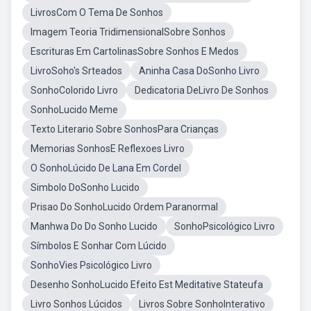
LivrosCom O Tema De Sonhos
Imagem Teoria TridimensionalSobre Sonhos
Escrituras Em CartolinasSobre Sonhos E Medos
LivroSoho's Srteados
Aninha Casa DoSonho Livro
SonhoColorido Livro
Dedicatoria DeLivro De Sonhos
SonhoLucido Meme
Texto Literario Sobre SonhosPara Crianças
Memorias SonhosE Reflexoes Livro
O SonhoLúcido De Lana Em Cordel
Simbolo DoSonho Lucido
Prisao Do SonhoLucido Ordem Paranormal
Manhwa Do Do Sonho Lucido
SonhoPsicológico Livro
Símbolos E Sonhar Com Lúcido
SonhoVies Psicológico Livro
Desenho SonhoLucido Efeito Est Meditative Stateufa
Livro Sonhos Lúcidos
Livros Sobre SonhoInterativo