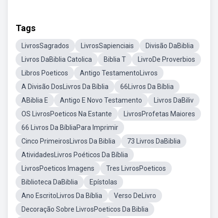
Tags
LivrosSagrados
LivrosSapienciais
Divisão DaBiblia
Livros DaBiblia Catolica
Biblia T
LivroDe Proverbios
Libros Poeticos
Antigo TestamentoLivros
A Divisão DosLivros Da Bíblia
66Livros Da Bíblia
ABiblia E
Antigo E Novo Testamento
Livros DaBiliv
OS LivrosPoeticos Na Estante
LivrosProfetas Maiores
66 Livros Da BíbliaPara Imprimir
Cinco PrimeirosLivros Da Biblia
73 Livros DaBiblia
AtividadesLivros Poéticos Da Bíblia
LivrosPoeticos Imagens
Tres LivrosPoeticos
Biblioteca DaBiblia
Epístolas
Ano EscritoLivros Da Bíblia
Verso DeLivro
Decoração Sobre LivrosPoeticos Da Biblia