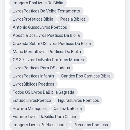
Imagem DosLivros Da Bíblia
LivrosPoeticos Do Velho Testamento
LivrosProfeticos Biblia
Poesia Biblica
Antonio GussoLivros Poeticos
Apostila DosLivros Poéticos Da Bíblia
Cruzada Sobre OSLivros Poeticos Da Biblia
Mapa MentalLivros Poéticos Da Bíblia
OS 39 Livros DaBiblia Profetas Maiores
LivrosPoeticos Para OS Judeus
LivrosPoeticos Infantis
Cantico Dos Canticos Biblia
LivrosBiblicos Poeticos
Todos OS Livros DaBiblia Sagrada
Estudo LivrosPoético
FigurasLivros Poéticos
Profeta Malaquias
Cartaz DaBiblia
Estante Livros DaBiblia Para Colorir
Imagem Livros PoéticosIbade
Preceitos Poeticos