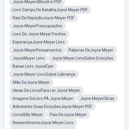
Joyce MeyersBbook in PDF
Livro Campo De BatalhaJoyce Meyer PDF
Raiz De RejeiçãoJoyce Meyer PDF
Joyce MeyerPreocupações
Livro De Joyce MeyerTrechos
EsperançaJoyce Meyer Livro
Joyce MeyerPensamentos
Palavras DeJoyce Meyer
JoyceMuyer Livro
Joyce Meyer LivroSobre Emoções
Baixar Livro JoyceEyer
Joyce Meyer LivroSobre Liderança
Mãe DeJoyce Meyer
Ideias De LivrosPara Ler Joyce Meyer
Imagens DoLivro PA Joyce Meyer
Joyce MeyerObras
Administre Suas EmoçõesJoyce Meyer PDF
LivrosBilly Meyer
Pais DeJoyce Meyer
RessentimentoJoyce Meyer Livro