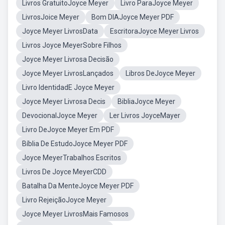
Livros GratuitoJoyce Meyer
Livro ParaJoyce Meyer
LivrosJoice Meyer
Bom DIAJoyce Meyer PDF
Joyce Meyer LivrosData
EscritoraJoyce Meyer Livros
Livros Joyce MeyerSobre Filhos
Joyce Meyer Livrosa Decisão
Joyce Meyer LivrosLançados
Libros DeJoyce Meyer
Livro IdentidadE Joyce Meyer
Joyce Meyer Livrosa Decis
BibliaJoyce Meyer
DevocionalJoyce Meyer
Ler Livros JoyceMayer
Livro DeJoyce Meyer Em PDF
Bíblia De EstudoJoyce Meyer PDF
Joyce MeyerTrabalhos Escritos
Livros De Joyce MeyerCDD
Batalha Da MenteJoyce Meyer PDF
Livro RejeiçãoJoyce Meyer
Joyce Meyer LivrosMais Famosos