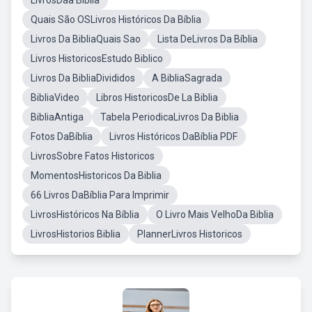
LivrosDaa Biblia
Quais São OSLivros Históricos Da Bíblia
Livros Da BibliaQuais Sao
Lista DeLivros Da Bíblia
Livros HistoricosEstudo Biblico
Livros Da BibliaDivididos
A BibliaSagrada
BibliaVideo
Libros HistoricosDe La Biblia
BibliaAntiga
Tabela PeriodicaLivros Da Biblia
Fotos DaBíblia
Livros Históricos DaBíblia PDF
LivrosSobre Fatos Historicos
MomentosHistoricos Da Biblia
66 Livros DaBíblia Para Imprimir
LivrosHistóricos Na Bíblia
O Livro Mais VelhoDa Biblia
LivrosHistorios Biblia
PlannerLivros Historicos