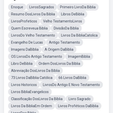
Enoque
LivrosSagrados
Primeiro LivroDa Biblia
Resumo DosLivros Da Biblia
Libros DeBiblia
LivrosProfeticos
Velho TestamentoLivros
Quem Escreveua Biblia
DivisãoDa Biblia
LivrosDo Velho Testamento
Livros Da BibliaCatolica
Evangelho De Lucas
Antigo Testamento
Imagens DaBíblia
A Origem DaBíblia
OS LivrosDo Antigo Testamento
ImagemBiblia
Libro DeBiblia
Ordem DosLivros Da Bíblia
Abreviação DosLivros Da Bíblia
73 Livros DaBíblia Católica
66 Livros DaBíblia
Livros Historicos
LivrosDo Antigo E Novo Testamento
Livros BibliaEvangelicos
Classificação DosLivros Da Bíblia
Livro Sagrado
Livros Da BibliaEm Ordem
Livros Proféticos DaBíblia