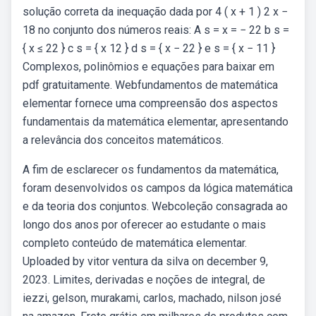
solução correta da inequação dada por 4 ( x + 1 ) 2 x −
18 no conjunto dos números reais: A s = x = − 22 b s =
{ x ≤ 22 } c s = { x 12 } d s = { x − 22 } e s = { x − 11 }
Complexos, polinômios e equações para baixar em
pdf gratuitamente. Webfundamentos de matemática
elementar fornece uma compreensão dos aspectos
fundamentais da matemática elementar, apresentando
a relevância dos conceitos matemáticos.
A fim de esclarecer os fundamentos da matemática,
foram desenvolvidos os campos da lógica matemática
e da teoria dos conjuntos. Webcoleção consagrada ao
longo dos anos por oferecer ao estudante o mais
completo conteúdo de matemática elementar.
Uploaded by vitor ventura da silva on december 9,
2023. Limites, derivadas e noções de integral, de
iezzi, gelson, murakami, carlos, machado, nilson josé