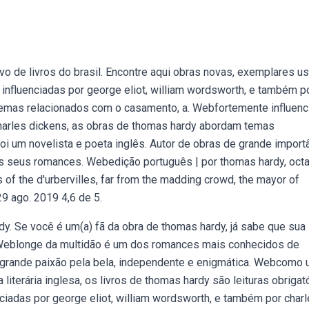
o de livros do brasil. Encontre aqui obras novas, exemplares u
nfluenciadas por george eliot, william wordsworth, e também p
temas relacionados com o casamento, a. Webfortemente influenc
charles dickens, as obras de thomas hardy abordam temas
 um novelista e poeta inglês. Autor de obras de grande importâ
s seus romances. Webedição português | por thomas hardy, octa
 of the d'urbervilles, far from the madding crowd, the mayor of
29 ago. 2019 4,6 de 5.
. Se você é um(a) fã da obra de thomas hardy, já sabe que sua
. Weblonge da multidão é um dos romances mais conhecidos de
ua grande paixão pela bela, independente e enigmática. Webcomo
iterária inglesa, os livros de thomas hardy são leituras obrigató
ciadas por george eliot, william wordsworth, e também por char