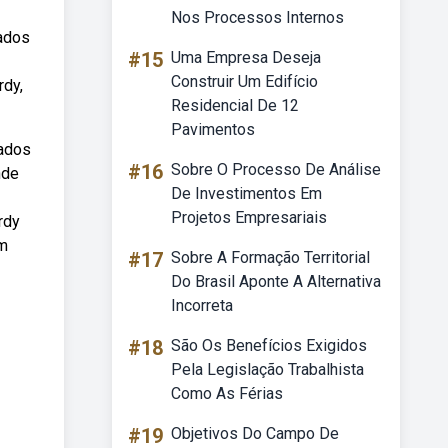
Nos Processos Internos
sados
#15
Uma Empresa Deseja
Construir Um Edifício
rdy,
Residencial De 12
Pavimentos
sados
#16
Sobre O Processo De Análise
nde
De Investimentos Em
Projetos Empresariais
rdy
em
#17
Sobre A Formação Territorial
Do Brasil Aponte A Alternativa
Incorreta
#18
São Os Benefícios Exigidos
Pela Legislação Trabalhista
Como As Férias
#19
Objetivos Do Campo De