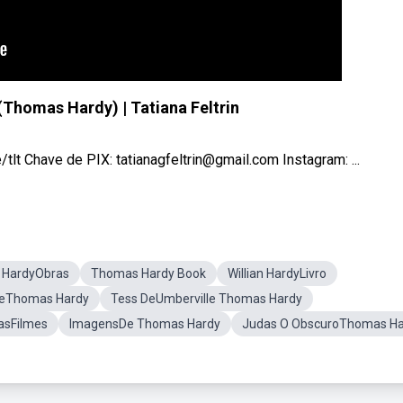
(Thomas Hardy) | Tatiana Feltrin
tlt Chave de PIX: tatianagfeltrin@gmail.com Instagram: ...
HardyObras
Thomas Hardy Book
Willian HardyLivro
eThomas Hardy
Tess DeUmberville Thomas Hardy
asFilmes
ImagensDe Thomas Hardy
Judas O ObscuroThomas Ha