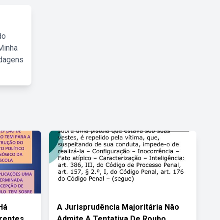
do
Minha
rdagens
Há
A Jurisprudência Majoritária Não
erentes
Admite A Tentativa De Roubo