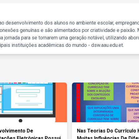
 ao desenvolvimento dos alunos no ambiente escolar, empregan
nexões genuínas e são alimentados por criatividade e paixão. 
a jornada para se tornarem uma geração notável, utilizando abo
ipais instituições acadêmicas do mundo - dsw.aau.edu.et.
volvimento De
Nas Teorias Do Currículo 
ações Eletrônicas Possui
Muitas Influências De Dif