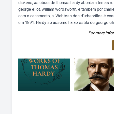
dickens, as obras de thomas hardy abordam temas re
george eliot, william wordsworth, e também por char
com o casamento, a. Webtess dos d’urbervilles é cons
em 1891. Hardy se assemelha ao estilo de george elio
For more infor