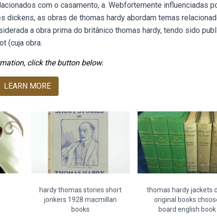
lacionados com o casamento, a. Webfortemente influenciadas p
les dickens, as obras de thomas hardy abordam temas relaciona
iderada a obra prima do britânico thomas hardy, tendo sido pub
t (cuja obra.
mation, click the button below.
LEARN MORE
hardy thomas stories short
thomas hardy jackets 
jonkers 1928 macmillan
original books choos
books
board english book