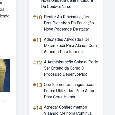
Nova Unidade Centralizadora
or
Da Ceab-rd/srseii.
dos
licado
#10
Dentre As Reivindicações
Dos Pioneiros Da Educação
Nova Podemos Destacar
#11
Adaptadas Atividades De
Matemática Para Alunos Com
Autismo Para Imprimir
#12
A Administração Salarial Pode
Ser Entendida Como O
Processo Desenvolvido
#13
Que Elementos Linguísticos
Foram Utilizados Pelo Autor
Para Gerar Humor
dust
e
#14
Agregar Conhecimentos
Visando Melhoria Contínua