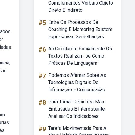
Complementos Verbais Objeto
Direto E Indireto
#5
Entre Os Processos De
Coaching E Mentoring Existem
sados
Expressivas Semelhanças
or
iadas
#6
Ao Circularem Socialmente Os
Textos Realizam-se Como
ncia,
Práticas De Linguagem
vio
#7
Podemos Afirmar Sobre As
Tecnologias Digitais De
Informação E Comunicação
#8
Para Tomar Decisões Mais
Embasadas E Interessante
 um
Analisar Os Indicadores
rias.
#9
Tarefa Movimentada Para A
les