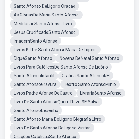
Santo Afonso DeLigorio Oracao
As GlóriasDe Maria Santo Afonso
MeditacaoSanto Afonso Livro
Jesus CrucificadoSanto Afonso
ImagemSanto Afonso
Livros Kit De Santo AfonsoMaria De Ligorio
DiqueSanto Afonso
Novena DeNatal Santo Afonso
Livros Para CatólicosDe Santo Afonso De Ligório
Santo AfonsoIntantil
Grafica Santo AfonsoNH
Santo AfonsoGravura
Teofilo Santo AfonsoPlinio
Livros Padre Afonso DeCastro
LivrariaSanto Afonso
Livro De Santo AfonsoQuem Reze SE Salva
Santo AfonsoDesenho
Santo Afonso Maria DeLigorio Biografia Livro
Livro De Santo Afonso DeLigorio Visitas
Orações CatólicasSanto Afonso