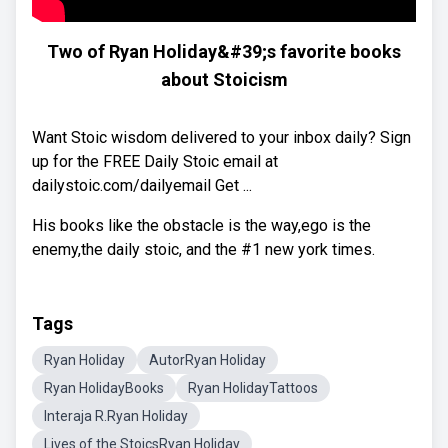
Two of Ryan Holiday&#39;s favorite books
about Stoicism
Want Stoic wisdom delivered to your inbox daily? Sign
up for the FREE Daily Stoic email at
dailystoic.com/dailyemail Get ...
His books like the obstacle is the way,ego is the
enemy,the daily stoic, and the #1 new york times.
Tags
Ryan Holiday
AutorRyan Holiday
Ryan HolidayBooks
Ryan HolidayTattoos
Interaja R.Ryan Holiday
Lives of the StoicsRyan Holiday