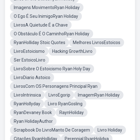
Imagens MovimentoRyan Holiday
O Ego É Seu InimigoRyan Holiday
LivrosA Quietude É a Chave
O Obstáculo É O CaminhoRyan Holiday
RyanHolliday Stoic Quotes
Melhores LivrosEstoicos
LivroEstoicismo
Hacking GrowthLivro
Ser EstoicoLivro
LivroSobre O Estoicismo Ryan Holy Day
LivroDiario Astoico
LivrosCom OS Personagens Principal Ryan
LivroIntrinsica
LivroEgorip
ImagemRyan Holiday
RyanHollyday
Livro RyanGosling
RyanDevaney Book
RaynHoliday
Ryan HolidayAuthor
Scrapbook Do LivroManto De Coragem
Livro Holiday
Citações RyanHolliday
Perennial RyanHolidya