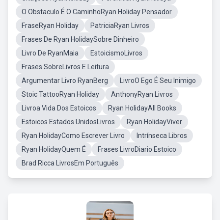
O Obstaculo É O CaminhoRyan Holiday Pensador
FraseRyan Holiday
PatriciaRyan Livros
Frases De Ryan HolidaySobre Dinheiro
Livro De RyanMaia
EstoicismoLivros
Frases SobreLivros E Leitura
Argumentar Livro RyanBerg
LivroO Ego É Seu Inimigo
Stoic TattooRyan Holiday
AnthonyRyan Livros
Livroa Vida Dos Estoicos
Ryan HolidayAll Books
Estoicos Estados UnidosLivros
Ryan HolidayViver
Ryan HolidayComo Escrever Livro
Intrínseca Libros
Ryan HolidayQuem É
Frases LivroDiario Estoico
Brad Ricca LivrosEm Português