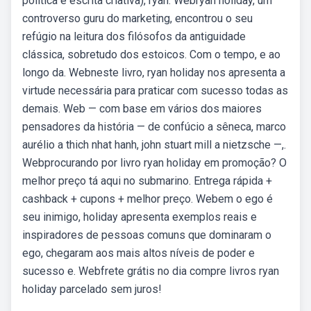
política e escrita criativa), ryan. Webryan holiday, um
controverso guru do marketing, encontrou o seu
refúgio na leitura dos filósofos da antiguidade
clássica, sobretudo dos estoicos. Com o tempo, e ao
longo da. Webneste livro, ryan holiday nos apresenta a
virtude necessária para praticar com sucesso todas as
demais. Web — com base em vários dos maiores
pensadores da história — de confúcio a sêneca, marco
aurélio a thich nhat hanh, john stuart mill a nietzsche —,.
Webprocurando por livro ryan holiday em promoção? O
melhor preço tá aqui no submarino. Entrega rápida +
cashback + cupons + melhor preço. Webem o ego é
seu inimigo, holiday apresenta exemplos reais e
inspiradores de pessoas comuns que dominaram o
ego, chegaram aos mais altos níveis de poder e
sucesso e. Webfrete grátis no dia compre livros ryan
holiday parcelado sem juros!