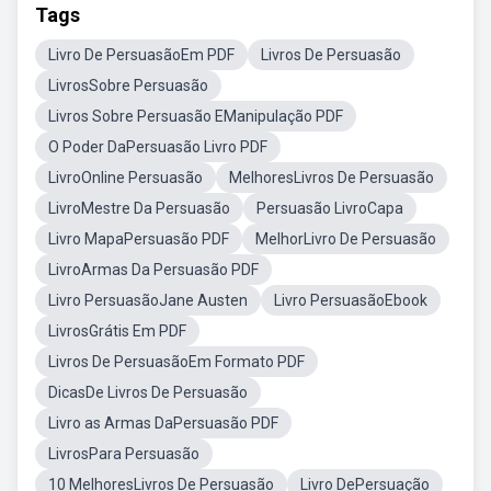
Tags
Livro De PersuasãoEm PDF
Livros De Persuasão
LivrosSobre Persuasão
Livros Sobre Persuasão EManipulação PDF
O Poder DaPersuasão Livro PDF
LivroOnline Persuasão
MelhoresLivros De Persuasão
LivroMestre Da Persuasão
Persuasão LivroCapa
Livro MapaPersuasão PDF
MelhorLivro De Persuasão
LivroArmas Da Persuasão PDF
Livro PersuasãoJane Austen
Livro PersuasãoEbook
LivrosGrátis Em PDF
Livros De PersuasãoEm Formato PDF
DicasDe Livros De Persuasão
Livro as Armas DaPersuasão PDF
LivrosPara Persuasão
10 MelhoresLivros De Persuasão
Livro DePersuação