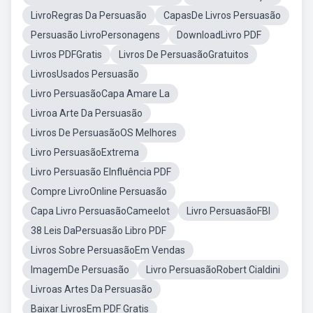
LivroRegras Da Persuasão
CapasDe Livros Persuasão
Persuasão LivroPersonagens
DownloadLivro PDF
Livros PDFGratis
Livros De PersuasãoGratuitos
LivrosUsados Persuasão
Livro PersuasãoCapa Amare La
Livroa Arte Da Persuasão
Livros De PersuasãoOS Melhores
Livro PersuasãoExtrema
Livro Persuasão EInfluência PDF
Compre LivroOnline Persuasão
Capa Livro PersuasãoCameelot
Livro PersuasãoFBI
38 Leis DaPersuasão Libro PDF
Livros Sobre PersuasãoEm Vendas
ImagemDe Persuasão
Livro PersuasãoRobert Cialdini
Livroas Artes Da Persuasão
Baixar LivrosEm PDF Gratis