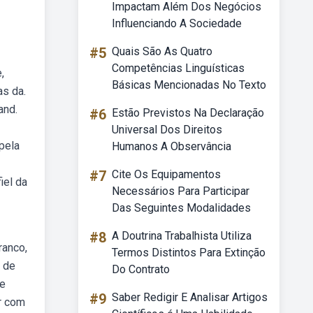
Impactam Além Dos Negócios
Influenciando A Sociedade
#5
Quais São As Quatro
Competências Linguísticas
,
Básicas Mencionadas No Texto
as da.
and.
#6
Estão Previstos Na Declaração
Universal Dos Direitos
pela
Humanos A Observância
#7
Cite Os Equipamentos
iel da
Necessários Para Participar
Das Seguintes Modalidades
#8
A Doutrina Trabalhista Utiliza
ranco,
Termos Distintos Para Extinção
 de
Do Contrato
de
#9
Saber Redigir E Analisar Artigos
r com