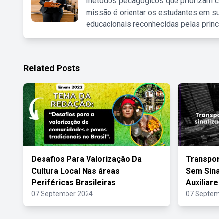
métodos pedagógicos que priorizam co
missão é orientar os estudantes em su
educacionais reconhecidas pelas princ
Related Posts
Desafios Para Valorização Da
Transpor
Cultura Local Nas áreas
Sem Sina
Periféricas Brasileiras
Auxiliare
07 September 2024
07 Septem