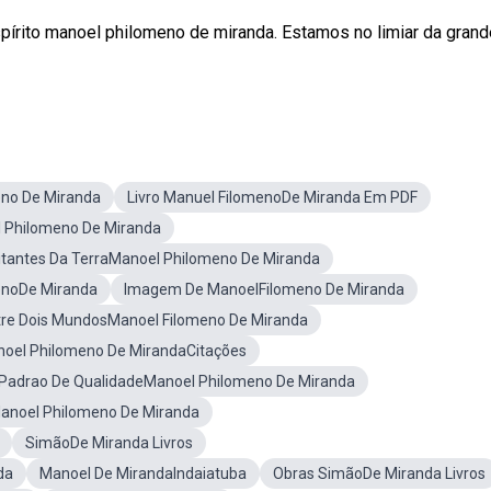
espírito manoel philomeno de miranda. Estamos no limiar da grand
eno De Miranda
Livro Manuel FilomenoDe Miranda Em PDF
l Philomeno De Miranda
itantes Da TerraManoel Philomeno De Miranda
enoDe Miranda
Imagem De ManoelFilomeno De Miranda
tre Dois MundosManoel Filomeno De Miranda
oel Philomeno De MirandaCitações
Padrao De QualidadeManoel Philomeno De Miranda
anoel Philomeno De Miranda
SimãoDe Miranda Livros
da
Manoel De MirandaIndaiatuba
Obras SimãoDe Miranda Livros