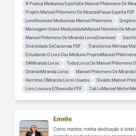
A Pratica Mediunica EspiritaDe Manoel Philomeno De Mir
Projeto Manoel Philomeno De MirandaPasse Espírita PDF
LivroReunioes Mediunicas Manoel Philomeno
Gregóri
Mensagem Sobre MediunidadeManoel Filomeno De Mira
Manoel Philomeno De Miranda LivrosDownload
Sacrif
Diversidade DeCarismas PDF
Transtornos Mentais Ma
Estudando O Livro Dos Médiuns ProjetoManoel Philomen
SAMiranda Livros
TodosLivros De Manoel Philomeno 
OrlandoMiranda Livros
Manoel Philomeno De Miranda 
Hermínio CMiranda Livros Usados
Divaldo Manoel Phi
Livro Loucura EObsessão PDF
Cali LoManoel Michel Mi
Emelie
Como mentor, minha dedicação é total