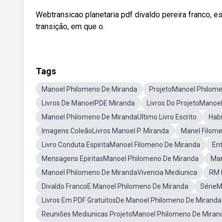
Webtransicao planetaria pdf divaldo pereira franco, 
transição, em que o.
Tags
Manoel Philomeno De Miranda
ProjetoManoel Philom
Livros De ManoelPDE Miranda
Livros Do ProjetoManoe
Manoel Philomeno De MirandaUltimo Livro Escrito
Hab
Imagens ColeãoLivros Manoel P. Miranda
Manel Filom
Livro Conduta EspiritaManoel Filomeno De Miranda
En
Mensagens EpiritasManoel Philomeno De Miranda
Man
Manoel Philomeno De MirandaVivencia Mediunica
RM 
Divaldo FrancoE Manoel Philomeno De Miranda
SérieM
Livros Em PDF GratuitosDe Manoel Philomeno De Miranda
Reuniões Mediunicas ProjetoManoel Philomeno De Miran