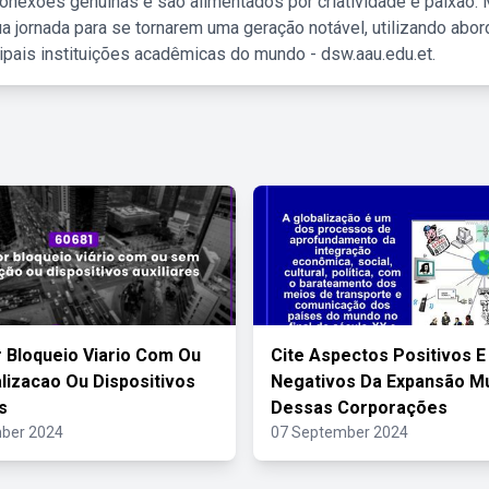
nexões genuínas e são alimentados por criatividade e paixão. 
a jornada para se tornarem uma geração notável, utilizando abo
ipais instituições acadêmicas do mundo - dsw.aau.edu.et.
 Bloqueio Viario Com Ou
Cite Aspectos Positivos E
lizacao Ou Dispositivos
Negativos Da Expansão Mu
s
Dessas Corporações
ber 2024
07 September 2024