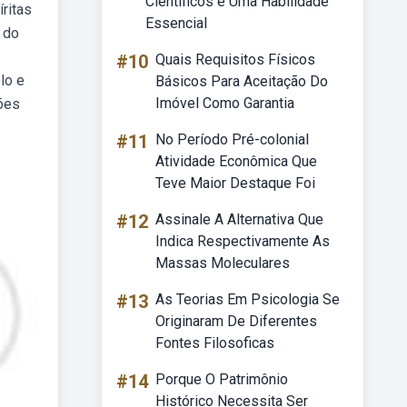
Científicos é Uma Habilidade
ritas
Essencial
 do
#10
Quais Requisitos Físicos
lo e
Básicos Para Aceitação Do
Imóvel Como Garantia
xões
#11
No Período Pré-colonial
Atividade Econômica Que
Teve Maior Destaque Foi
#12
Assinale A Alternativa Que
Indica Respectivamente As
Massas Moleculares
#13
As Teorias Em Psicologia Se
Originaram De Diferentes
Fontes Filosoficas
#14
Porque O Patrimônio
Histórico Necessita Ser