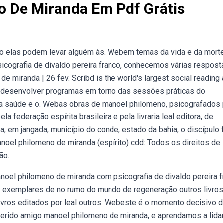
o De Miranda Em Pdf Grátis
o elas podem levar alguém às. Webem temas da vida e da morte
icografia de divaldo pereira franco, conhecemos várias respost
 miranda | 26 fev. Scribd is the world's largest social reading 
 desenvolver programas em torno das sessões práticas do
a a saúde e o. Webas obras de manoel philomeno, psicografados 
 federação espírita brasileira e pela livraria leal editora, de.
em jangada, município do conde, estado da bahia, o discípulo f
oel philomeno de miranda (espírito) cdd: Todos os direitos de
ão.
noel philomeno de miranda com psicografia de divaldo pereira f
 exemplares de no rumo do mundo de regeneração outros livros
livros editados por leal outros. Webeste é o momento decisivo 
erido amigo manoel philomeno de miranda, e aprendamos a lida