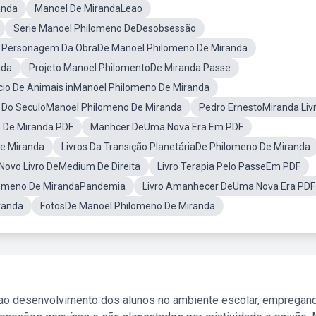
anda
Manoel De MirandaLeao
Serie Manoel Philomeno DeDesobsessão
o Personagem Da ObraDe Manoel Philomeno De Miranda
nda
Projeto Manoel PhilomentoDe Miranda Passe
ício De Animais inManoel Philomeno De Miranda
l Do SeculoManoel Philomeno De Miranda
Pedro ErnestoMiranda Liv
o De Miranda PDF
Manhcer DeUma Nova Era Em PDF
De Miranda
Livros Da Transição PlanetáriaDe Philomeno De Miranda
Novo Livro DeMedium De Direita
Livro Terapia Pelo PasseEm PDF
lomeno De MirandaPandemia
Livro Amanhecer DeUma Nova Era PDF
randa
FotosDe Manoel Philomeno De Miranda
 ao desenvolvimento dos alunos no ambiente escolar, empregan