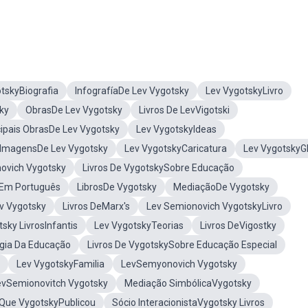
tskyBiografia
InfografíaDe Lev Vygotsky
Lev VygotskyLivro
ky
ObrasDe Lev Vygotsky
Livros De LevVigotski
cipais ObrasDe Lev Vygotsky
Lev VygotskyIdeas
ImagensDe Lev Vygotsky
Lev VygotskyCaricatura
Lev VygotskyG
ovich Vygotsky
Livros De VygotskySobre Educação
sEm Português
LibrosDe Vygotsky
MediaçãoDe Vygotsky
v Vygotsky
Livros DeMarx's
Lev Semionovich VygotskyLivro
sky LivrosInfantis
Lev VygotskyTeorias
Livros DeVigostky
gia Da Educação
Livros De VygotskySobre Educação Especial
Lev VygotskyFamilia
LevSemyonovich Vygotsky
evSemionovitch Vygotsky
Mediação SimbólicaVygotsky
 Que VygotskyPublicou
Sócio InteracionistaVygotsky Livros