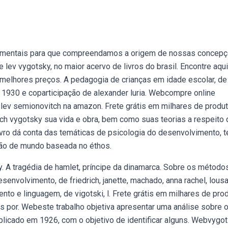
amentais para que compreendamos a origem de nossas concepç
ev vygotsky, no maior acervo de livros do brasil. Encontre aqui
elhores preços. A pedagogia de crianças em idade escolar, de
 1930 e coparticipação de alexander luria. Webcompre online
 lev semionovitch na amazon. Frete grátis em milhares de produ
ch vygotsky sua vida e obra, bem como suas teorias a respeito 
ro dá conta das temáticas de psicologia do desenvolvimento, t
visão de mundo baseada no éthos.
. A tragédia de hamlet, príncipe da dinamarca. Sobre os método
senvolvimento, de friedrich, janette, machado, anna rachel, lous
o e linguagem, de vigotski, l. Frete grátis em milhares de pro
s por. Webeste trabalho objetiva apresentar uma análise sobre o 
ublicado em 1926, com o objetivo de identificar alguns. Webvygo