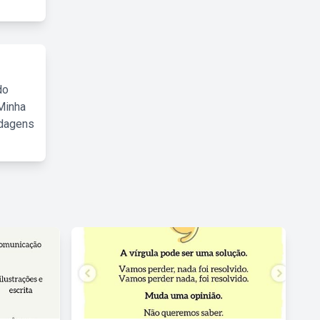
do
Minha
rdagens