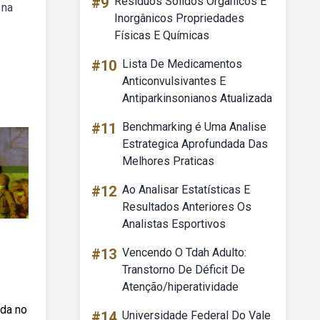
#9
Resíduos Sólidos Orgânicos E
 na
Inorgânicos Propriedades
Físicas E Químicas
#10
Lista De Medicamentos
Anticonvulsivantes E
Antiparkinsonianos Atualizada
#11
Benchmarking é Uma Analise
Estrategica Aprofundada Das
Melhores Praticas
#12
Ao Analisar Estatísticas E
Resultados Anteriores Os
Analistas Esportivos
#13
Vencendo O Tdah Adulto:
Transtorno De Déficit De
Atenção/hiperatividade
ida no
#14
Universidade Federal Do Vale