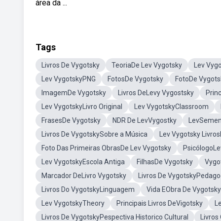
área da ...
Tags
Livros De Vygotsky
TeoriaDe Lev Vygotsky
Lev Vygo
Lev VygotskyPNG
FotosDe Vygotsky
FotoDe Vygots
ImagemDe Vygotsky
Livros DeLevy Vygostsky
Prin
Lev VygotskyLivro Original
Lev VygotskyClassroom
FrasesDe Vygotsky
NDR De LevVygostky
LevSemen
Livros De VygotskySobre a Música
Lev Vygotsky Livro
Foto Das Primeiras ObrasDe Lev Vygotsky
PsicólogoLe
Lev VygotskyEscola Antiga
FilhasDe Vygotsky
Vygot
Marcador DeLivro Vygotsky
Livros De VygotskyPedago
Livros Do VygotskyLinguagem
Vida EObra De Vygotsky
Lev VygotskyTheory
Principais Livros DeVigotsky
L
Livros De VygotskyPespectiva Historico Cultural
Livros