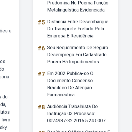
Predomina No Poema Função
Metalinguística Evidenciada
#5
Distância Entre Desembarque
Do Transporte Fretado Pela
ões e
Empresa E Residência
#6
Seu Requerimento De Seguro
Desemprego Foi Cadastrado
tos
Porem Há Impedimentos
do
#7
Em 2002 Publica-se O
eoria
Documento Consenso
Brasileiro De Atenção
Farmacêutica
s do
ada,
#8
Audiência Trabalhista De
dutos
Instrução 03 Processo:
livro
0024987-32.2016.5.24.0007
tsky