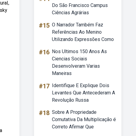
ral,.
Do São Francisco Campus
tsky
Ciências Agrárias
#15
O Narrador Também Faz
Referências Ao Menino
Utilizando Expressões Como
#16
Nos Ultimos 150 Anos As
Ciencias Sociais
Desenvolveram Varias
Maneiras
#17
Identifique E Explique Dois
Levantes Que Antecederam A
Revolução Russa
#18
Sobre A Propriedade
Comutativa Da Multiplicação é
Correto Afirmar Que
a