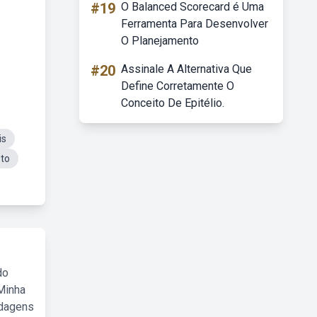
#19
O Balanced Scorecard é Uma
Ferramenta Para Desenvolver
O Planejamento
#20
Assinale A Alternativa Que
Define Corretamente O
Conceito De Epitélio.
is
eto
do
Minha
rdagens