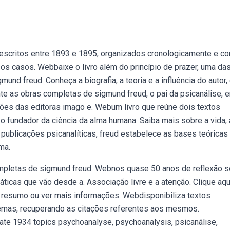
 escritos entre 1893 e 1895, organizados cronologicamente e c
os casos. Webbaixe o livro além do princípio de prazer, uma da
und freud. Conheça a biografia, a teoria e a influência do autor,
e as obras completas de sigmund freud, o pai da psicanálise, 
ções das editoras imago e. Webum livro que reúne dois textos
 o fundador da ciência da alma humana. Saiba mais sobre a vida, 
 publicações psicanalíticas, freud estabelece as bases teóricas
ma.
ompletas de sigmund freud. Webnos quase 50 anos de reflexão 
áticas que vão desde a. Associação livre e a atenção. Clique aqu
er resumo ou ver mais informações. Webdisponibiliza textos
temas, recuperando as citações referentes aos mesmos.
date 1934 topics psychoanalyse, psychoanalysis, psicanálise,