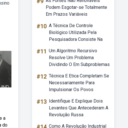
#9
As Fontes Não Renováveis
nsino
Podem Esgotar-se Totalmente
Em Prazos Variáveis
#10
A Técnica De Controle
Biológico Utilizada Pela
Pesquisadora Consiste Na
#11
Um Algoritmo Recursivo
Resolve Um Problema
Dividindo O Em Subproblemas
#12
Técnica E Etica Completam Se
Necessariamente Para
Impulsionar Os Povos
#13
Identifique E Explique Dois
Levantes Que Antecederam A
Revolução Russa
e a
a do
#14
Como A Revolução Industrial