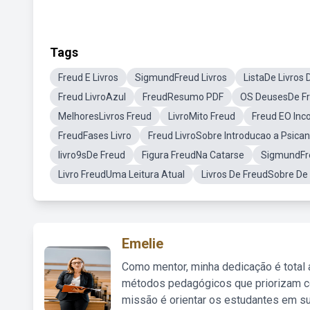
Tags
Freud E Livros
SigmundFreud Livros
ListaDe Livros 
Freud LivroAzul
FreudResumo PDF
OS DeusesDe Fr
MelhoresLivros Freud
LivroMito Freud
Freud EO Inc
FreudFases Livro
Freud LivroSobre Introducao a Psican
livro9sDe Freud
Figura FreudNa Catarse
SigmundFr
Livro FreudUma Leitura Atual
Livros De FreudSobre De
Emelie
Como mentor, minha dedicação é total
métodos pedagógicos que priorizam co
missão é orientar os estudantes em su