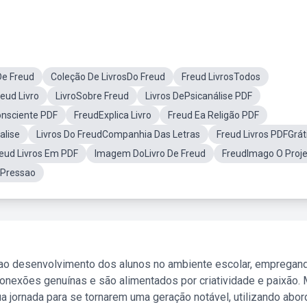
De Freud
Coleção De LivrosDo Freud
Freud LivrosTodos
eud Livro
LivroSobre Freud
Livros DePsicanálise PDF
onsciente PDF
FreudExplica Livro
Freud Ea Religão PDF
alise
Livros Do FreudCompanhia Das Letras
Freud Livros PDFGrát
eud Livros Em PDF
Imagem DoLivro De Freud
FreudImago O Proj
 Pressao
 ao desenvolvimento dos alunos no ambiente escolar, empregan
nexões genuínas e são alimentados por criatividade e paixão. 
a jornada para se tornarem uma geração notável, utilizando abo