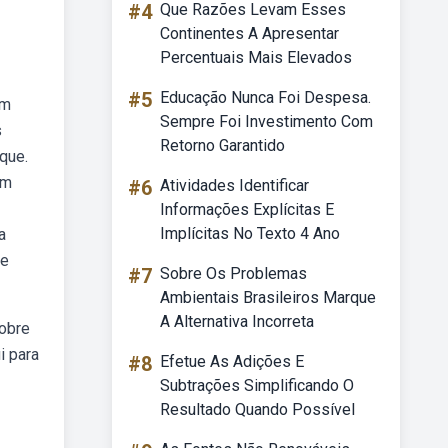
#4
Que Razões Levam Esses
Continentes A Apresentar
Percentuais Mais Elevados
#5
Educação Nunca Foi Despesa.
om
Sempre Foi Investimento Com
s
Retorno Garantido
 que.
em
#6
Atividades Identificar
Informações Explícitas E
Implícitas No Texto 4 Ano
a
 e
#7
Sobre Os Problemas
Ambientais Brasileiros Marque
A Alternativa Incorreta
sobre
i para
#8
Efetue As Adições E
Subtrações Simplificando O
Resultado Quando Possível