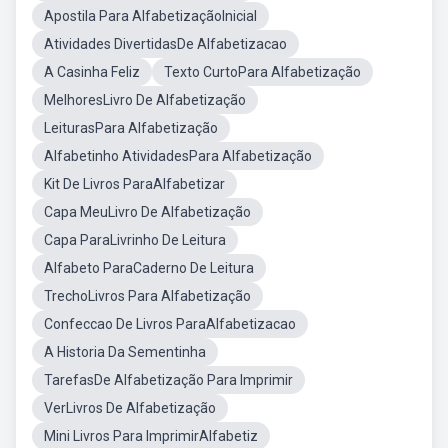
Apostila Para AlfabetizaçãoInicial
Atividades DivertidasDe Alfabetizacao
A Casinha Feliz
Texto CurtoPara Alfabetização
MelhoresLivro De Alfabetização
LeiturasPara Alfabetização
Alfabetinho AtividadesPara Alfabetização
Kit De Livros ParaAlfabetizar
Capa MeuLivro De Alfabetização
Capa ParaLivrinho De Leitura
Alfabeto ParaCaderno De Leitura
TrechoLivros Para Alfabetização
Confeccao De Livros ParaAlfabetizacao
A Historia Da Sementinha
TarefasDe Alfabetização Para Imprimir
VerLivros De Alfabetização
Mini Livros Para ImprimirAlfabetiz