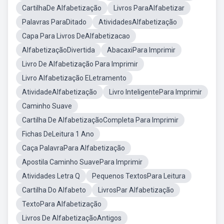
CartilhaDe Alfabetização
Livros ParaAlfabetizar
Palavras ParaDitado
AtividadesAlfabetização
Capa Para Livros DeAlfabetizacao
AlfabetizaçãoDivertida
AbacaxiPara Imprimir
Livro De Alfabetização Para Imprimir
Livro Alfabetização ELetramento
AtividadeAlfabetização
Livro InteligentePara Imprimir
Caminho Suave
Cartilha De AlfabetizaçãoCompleta Para Imprimir
Fichas DeLeitura 1 Ano
Caça PalavraPara Alfabetização
Apostila Caminho SuavePara Imprimir
Atividades Letra Q
Pequenos TextosPara Leitura
Cartilha Do Alfabeto
LivrosPar Alfabetização
TextoPara Alfabetização
Livros De AlfabetizaçãoAntigos