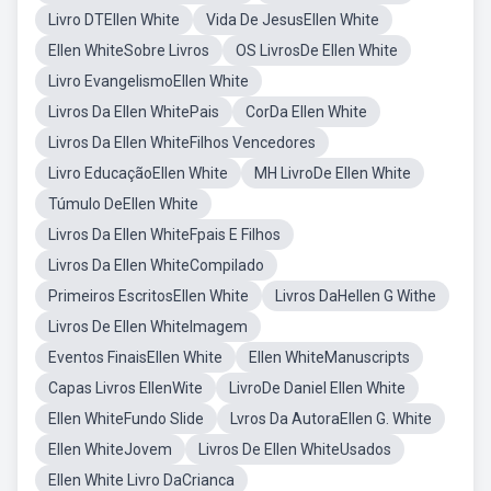
Livro DTEllen White
Vida De JesusEllen White
Ellen WhiteSobre Livros
OS LivrosDe Ellen White
Livro EvangelismoEllen White
Livros Da Ellen WhitePais
CorDa Ellen White
Livros Da Ellen WhiteFilhos Vencedores
Livro EducaçãoEllen White
MH LivroDe Ellen White
Túmulo DeEllen White
Livros Da Ellen WhiteFpais E Filhos
Livros Da Ellen WhiteCompilado
Primeiros EscritosEllen White
Livros DaHellen G Withe
Livros De Ellen WhiteImagem
Eventos FinaisEllen White
Ellen WhiteManuscripts
Capas Livros EllenWite
LivroDe Daniel Ellen White
Ellen WhiteFundo Slide
Lvros Da AutoraEllen G. White
Ellen WhiteJovem
Livros De Ellen WhiteUsados
Ellen White Livro DaCrianca