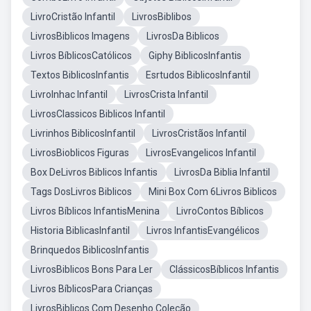
LivroCristão Infantil
LivrosBiblibos
LivrosBiblicos Imagens
LivrosDa Biblicos
Livros BíblicosCatólicos
Giphy BiblicosInfantis
Textos BiblicosInfantis
Esrtudos BiblicosInfantil
LivroInhac Infantil
LivrosCrista Infantil
LivrosClassicos Biblicos Infantil
Livrinhos BiblicosInfantil
LivrosCristãos Infantil
LivrosBioblicos Figuras
LivrosEvangelicos Infantil
Box DeLivros Biblicos Infantis
LivrosDa Biblia Infantil
Tags DosLivros Biblicos
Mini Box Com 6Livros Biblicos
Livros Bíblicos InfantisMenina
LivroContos Bíblicos
Historia BiblicasInfantil
Livros InfantisEvangélicos
Brinquedos BiblicosInfantis
LivrosBiblicos Bons Para Ler
ClássicosBíblicos Infantis
Livros BíblicosPara Crianças
LivrosBiblicos Com Desenho Coleção