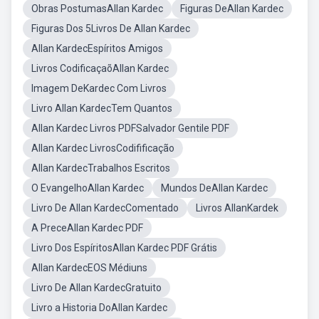
Obras PostumasAllan Kardec
Figuras DeAllan Kardec
Figuras Dos 5Livros De Allan Kardec
Allan KardecEspíritos Amigos
Livros CodificaçaõAllan Kardec
Imagem DeKardec Com Livros
Livro Allan KardecTem Quantos
Allan Kardec Livros PDFSalvador Gentile PDF
Allan Kardec LivrosCodifificação
Allan KardecTrabalhos Escritos
O EvangelhoAllan Kardec
Mundos DeAllan Kardec
Livro De Allan KardecComentado
Livros AllanKardek
A PreceAllan Kardec PDF
Livro Dos EspíritosAllan Kardec PDF Grátis
Allan KardecEOS Médiuns
Livro De Allan KardecGratuito
Livro a Historia DoAllan Kardec