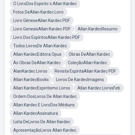
O LivroDos Espirito`s Allan Kardec
Fotos DeAllan Kardec Livro
Livro GêneseAllan Kardec PDF
Livro GenesisAllan Kardec PDF
Allan KardecResumo
Livro Dos EspíritosAllan Kardec PDF
Todos LivrosDe Allan Kardec
Allan KardecEditora Opus
Obras DeAllan Kardec
As Obras DeAllan Kardec
ColeçãoAllan Kardec
AlanKardec Livros
Revista EspiritaAllan Kardec PDF
Allan KardecBooks
Livros De KardecImagens
Allan KardecEspiritismo Livros
Allan Kardec LivrosFeb
Ordem DosLivros De Allan Kardec
Allan Kardec E LivroDos Médiuns
Allan KardecAssinatura
Lista DeLivros De Allan Kardec
ApresentaçãoLivros Allan Kardec