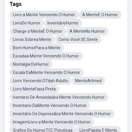
Tags
Livro a Mente Vencendo O Humor
A MenteE O Humor
LivroDe Humor
InventárioHumor
Charge a MenteE O Humor
A MenteNo Huimor
Livros Sobrea Mente
Como Você SE Sente
Bom HumorPara a Mente
Escadaa Mente Vencendo O Humor
Nostalgia DoHumor
Escala DaMente Vencendo O Humor
Livro Vencendo OTdah Adulto
MenteArtmed
Livro MenteFaixa Preta
Iventario De Ansiedadea Mente Vencendo Humor
Inventario DaMente Vencendo O Humor
Inventário De Depressãoa Mente Vencendo O Humor
ImagemLivro a Mente Vencendo O Humor
Grafico Do HumorTCC Psicologa
LivroPapéis E Mente