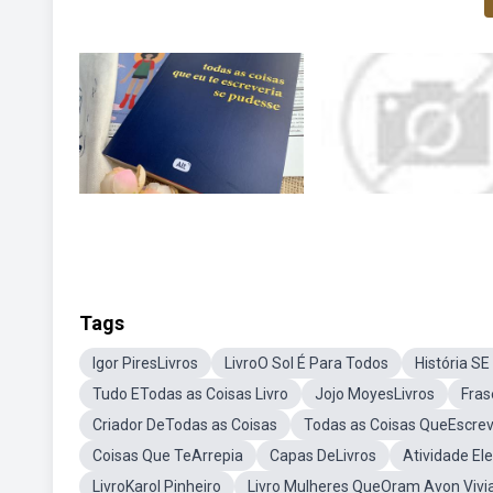
Tags
Igor PiresLivros
LivroO Sol É Para Todos
História S
Tudo ETodas as Coisas Livro
Jojo MoyesLivros
Fras
Criador DeTodas as Coisas
Todas as Coisas QueEscre
Coisas Que TeArrepia
Capas DeLivros
Atividade El
LivroKarol Pinheiro
Livro Mulheres QueOram Avon Vivi