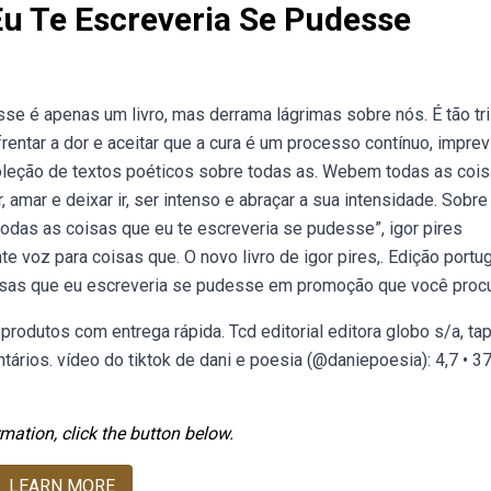
Eu Te Escreveria Se Pudesse
e é apenas um livro, mas derrama lágrimas sobre nós. É tão tr
ntar a dor e aceitar que a cura é um processo contínuo, imprevi
 coleção de textos poéticos sobre todas as. Webem todas as coi
 amar e deixar ir, ser intenso e abraçar a sua intensidade. Sobre
odas as coisas que eu te escreveria se pudesse”, igor pires
e voz para coisas que. O novo livro de igor pires,. Edição portu
 coisas que eu escreveria se pudesse em promoção que você proc
rodutos com entrega rápida. Tcd editorial editora globo s/a, ta
rios. vídeo do tiktok de dani e poesia (@daniepoesia): 4,7 • 3
mation, click the button below.
LEARN MORE