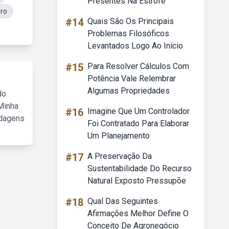
Presentes Na Estrofe
vro
#14
Quais São Os Principais
Problemas Filosóficos
Levantados Logo Ao Início
#15
Para Resolver Cálculos Com
Potência Vale Relembrar
Algumas Propriedades
do
Minha
#16
Imagine Que Um Controlador
rdagens
Foi Contratado Para Elaborar
Um Planejamento
#17
A Preservação Da
Sustentabilidade Do Recurso
Natural Exposto Pressupõe
#18
Qual Das Seguintes
Afirmações Melhor Define O
Conceito De Agronegócio