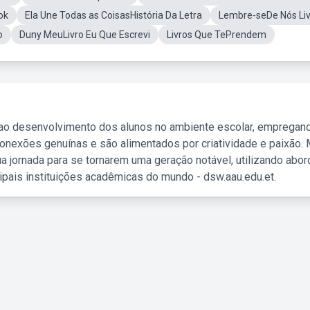
ok
Ela Une Todas as CoisasHistória Da Letra
Lembre-seDe Nós Li
o
Duny MeuLivro Eu Que Escrevi
Livros Que TePrendem
 ao desenvolvimento dos alunos no ambiente escolar, empregan
nexões genuínas e são alimentados por criatividade e paixão. 
a jornada para se tornarem uma geração notável, utilizando abo
ipais instituições acadêmicas do mundo - dsw.aau.edu.et.