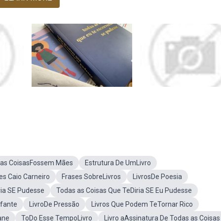
E as CoisasFossem Mães
Estrutura De UmLivro
es Caio Carneiro
Frases SobreLivros
LivrosDe Poesia
via SE Pudesse
Todas as Coisas Que TeDiria SE Eu Pudesse
efante
LivroDe Pressão
Livros Que Podem TeTornar Rico
ane
ToDo Esse TempoLivro
Livro aAssinatura De Todas as Coisas