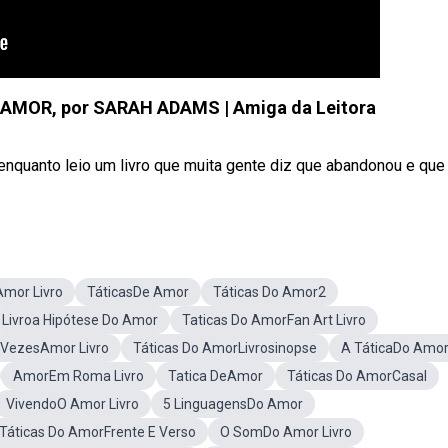
AMOR, por SARAH ADAMS | Amiga da Leitora
nquanto leio um livro que muita gente diz que abandonou e que n
Amor Livro
TáticasDe Amor
Táticas Do Amor2
Livroa Hipótese Do Amor
Taticas Do AmorFan Art Livro
 VezesAmor Livro
Táticas Do AmorLivrosinopse
A TáticaDo Amo
AmorEm Roma Livro
Tatica DeAmor
Táticas Do AmorCasal
VivendoO Amor Livro
5 LinguagensDo Amor
Táticas Do AmorFrente E Verso
O SomDo Amor Livro