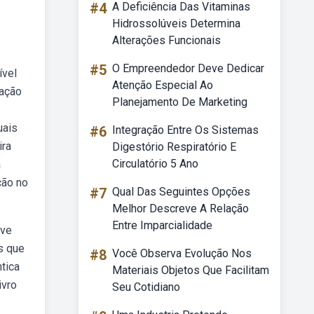
#4
A Deficiência Das Vitaminas
Hidrossolúveis Determina
Alterações Funcionais
#5
O Empreendedor Deve Dedicar
ível
Atenção Especial Ao
sação
Planejamento De Marketing
uais
#6
Integração Entre Os Sistemas
ira
Digestório Respiratório E
Circulatório 5 Ano
a
ção no
#7
Qual Das Seguintes Opções
Melhor Descreve A Relação
Entre Imparcialidade
ive
s que
#8
Você Observa Evolução Nos
tica
Materiais Objetos Que Facilitam
ivro
Seu Cotidiano