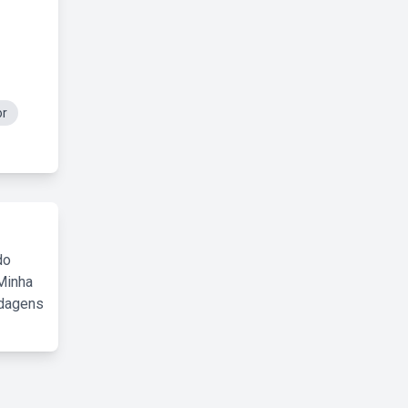
r
do
Minha
rdagens