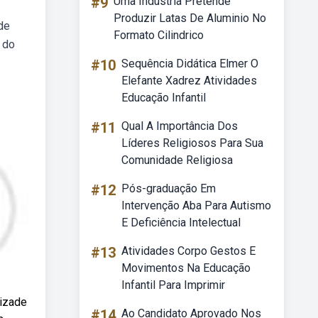
#9
Uma Industria Pretende
Produzir Latas De Aluminio No
de
Formato Cilindrico
 do
#10
Sequência Didática Elmer O
Elefante Xadrez Atividades
Educação Infantil
#11
Qual A Importância Dos
Líderes Religiosos Para Sua
Comunidade Religiosa
#12
Pós-graduação Em
Intervenção Aba Para Autismo
E Deficiência Intelectual
#13
Atividades Corpo Gestos E
Movimentos Na Educação
Infantil Para Imprimir
mizade
#14
Ao Candidato Aprovado Nos