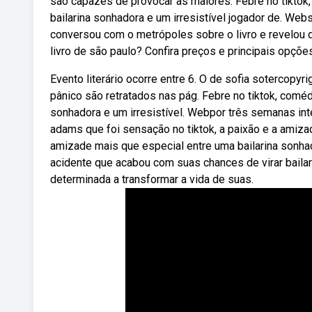
são capazes de provocar as maiores. Febre no tiktok
bailarina sonhadora e um irresistível jogador de. Web
conversou com o metrópoles sobre o livro e revelou qu
livro de são paulo? Confira preços e principais opçõe
Evento literário ocorre entre 6. O de sofia sotercop
pânico são retratados nas pág. Febre no tiktok, coméd
sonhadora e um irresistível. Webpor três semanas int
adams que foi sensação no tiktok, a paixão e a amiza
amizade mais que especial entre uma bailarina sonha
acidente que acabou com suas chances de virar bailar
determinada a transformar a vida de suas.