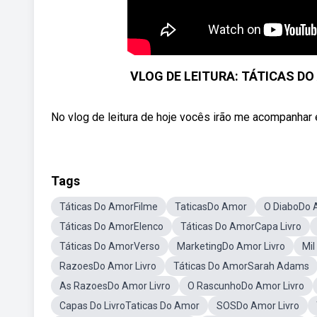
VLOG DE LEITURA: TÁTICAS DO 
No vlog de leitura de hoje vocês irão me acompanhar e
Tags
Táticas Do AmorFilme
TaticasDo Amor
O DiaboDo 
Táticas Do AmorElenco
Táticas Do AmorCapa Livro
Táticas Do AmorVerso
MarketingDo Amor Livro
Mil
RazoesDo Amor Livro
Táticas Do AmorSarah Adams
As RazoesDo Amor Livro
O RascunhoDo Amor Livro
Capas Do LivroTaticas Do Amor
SOSDo Amor Livro