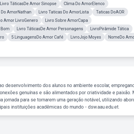
Livro TáticasDe Amor Sinopse
Clima Do AmorElenco
s Do AmorNathan
Livro Taticas Do AmorLista
Taticas DoAOR
Do Amor LivroGenero
Livro Sobre AmorCapa
É Bom
Livro TáticasDe Amor Personagens
LivroPirâmide Tática
vro
5 LinguagensDo Amor Café
LivroJojo Moyes
NomeDo Amo
 ao desenvolvimento dos alunos no ambiente escolar, empregan
nexões genuínas e são alimentados por criatividade e paixão. 
a jornada para se tornarem uma geração notável, utilizando abo
ipais instituições acadêmicas do mundo - dsw.aau.edu.et.