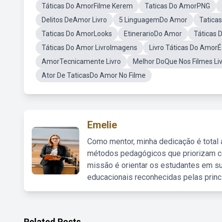
Táticas Do AmorFilme Kerem
Taticas Do AmorPNG
Delitos DeAmor Livro
5 LinguagemDo Amor
Tatica
Taticas Do AmorLooks
EtinerarioDo Amor
Táticas 
Táticas Do Amor LivroImagens
Livro Táticas Do Amor
AmorTecnicamente Livro
Melhor DoQue Nos Filmes Li
Ator De TaticasDo Amor No Filme
Emelie
Como mentor, minha dedicação é total
métodos pedagógicos que priorizam co
missão é orientar os estudantes em su
educacionais reconhecidas pelas princ
Related Posts