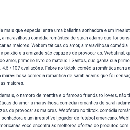
e mais que especial entre uma bailarina sonhadora e um irresist
, a maravilhosa comédia romântica de sarah adams que foi sen
ocar as maiores. Webem táticas do amor, a maravilhosa comédia
 a paixão e a amizade são capazes de provocar as. Webafinal, q
de amor, primeiro livro de mateus l. Santos, que ganha sua prime
4,6 • 107 avaliações. Febre no tiktok, comédia romântica narra 
a maravilhosa comédia romântica de sarah adams que foi sensa
 as maiores.
emais, o namoro de mentira e o famoso friends to lovers, não t
áticas do amor, a maravilhosa comédia romântica de sarah adam
azes de provocar as maiores. Webfebre no tiktok, comédia român
 sonhadora e um irresistível jogador de futebol americano. Webl
mericanas você encontra as melhores ofertas de produtos com