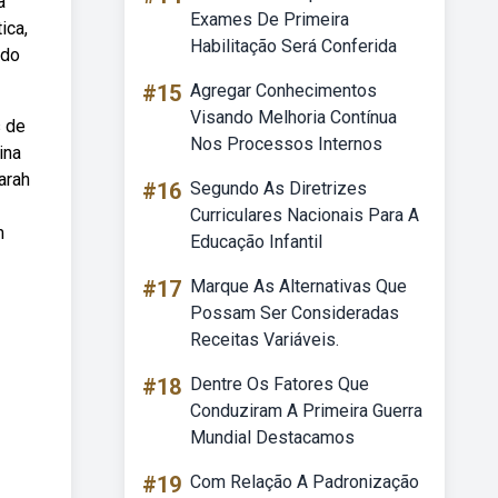
a
Exames De Primeira
ica,
Habilitação Será Conferida
 do
#15
Agregar Conhecimentos
Visando Melhoria Contínua
s de
Nos Processos Internos
ina
arah
#16
Segundo As Diretrizes
Curriculares Nacionais Para A
m
Educação Infantil
#17
Marque As Alternativas Que
Possam Ser Consideradas
Receitas Variáveis.
#18
Dentre Os Fatores Que
Conduziram A Primeira Guerra
Mundial Destacamos
#19
Com Relação A Padronização