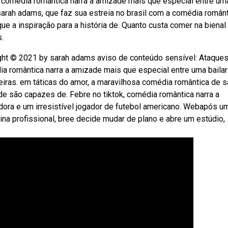
, comédia romântica narra a amizade mais que especial entre um
sarah adams, que faz sua estreia no brasil com a comédia românt
e a inspiração para a história de. Quanto custa comer na bienal
s.
yright © 2021 by sarah adams aviso de conteúdo sensível: Ataque
ia romântica narra a amizade mais que especial entre uma bailar
eiras. em táticas do amor, a maravilhosa comédia romântica de s
de são capazes de. Febre no tiktok, comédia romântica narra a
dora e um irresistível jogador de futebol americano. Webapós u
ina profissional, bree decide mudar de plano e abre um estúdio,