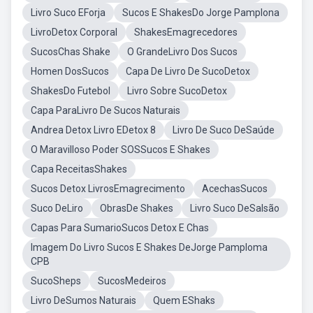
Livro Suco EForja
Sucos E ShakesDo Jorge Pamplona
LivroDetox Corporal
ShakesEmagrecedores
SucosChas Shake
O GrandeLivro Dos Sucos
Homen DosSucos
Capa De Livro De SucoDetox
ShakesDo Futebol
Livro Sobre SucoDetox
Capa ParaLivro De Sucos Naturais
Andrea Detox Livro EDetox 8
Livro De Suco DeSaúde
O Maravilloso Poder SOSSucos E Shakes
Capa ReceitasShakes
Sucos Detox LivrosEmagrecimento
AcechasSucos
Suco DeLiro
ObrasDe Shakes
Livro Suco DeSalsão
Capas Para SumarioSucos Detox E Chas
Imagem Do Livro Sucos E Shakes DeJorge Pamploma
CPB
SucoSheps
SucosMedeiros
Livro DeSumos Naturais
Quem EShaks