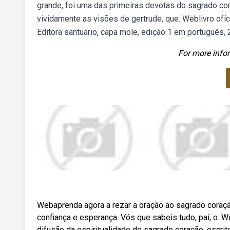
grande, foi uma das primeiras devotas do sagrado cora
vividamente as visões de gertrude, que. Weblivro ofíci
Editora santuário, capa mole, edição 1 em português,
For more infor
Webaprenda agora a rezar a oração ao sagrado coraç
confiança e esperança. Vós que sabeis tudo, pai, o. We
difusão da espiritualidade do sagrado coração, escrito