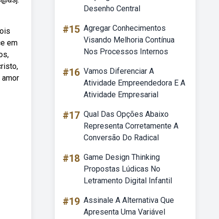
Desenho Central
#15
Agregar Conhecimentos
ois
Visando Melhoria Contínua
ce em
Nos Processos Internos
os,
risto,
#16
Vamos Diferenciar A
m amor
Atividade Empreendedora E A
Atividade Empresarial
#17
Qual Das Opções Abaixo
Representa Corretamente A
Conversão Do Radical
#18
Game Design Thinking
Propostas Lúdicas No
Letramento Digital Infantil
#19
Assinale A Alternativa Que
Apresenta Uma Variável