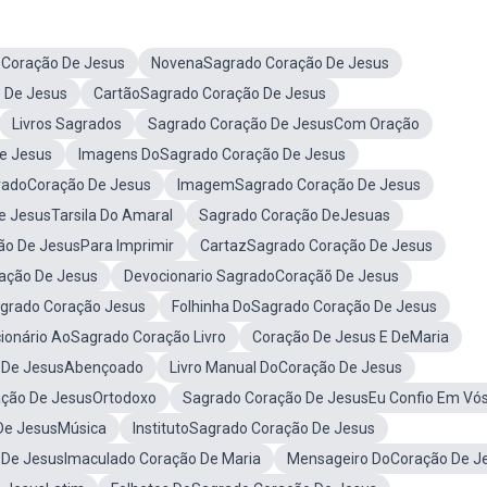
Coração De Jesus
NovenaSagrado Coração De Jesus
 De Jesus
CartãoSagrado Coração De Jesus
Livros Sagrados
Sagrado Coração De JesusCom Oração
e Jesus
Imagens DoSagrado Coração De Jesus
adoCoração De Jesus
ImagemSagrado Coração De Jesus
e JesusTarsila Do Amaral
Sagrado Coração DeJesuas
o De JesusPara Imprimir
CartazSagrado Coração De Jesus
ação De Jesus
Devocionario SagradoCoraçãõ De Jesus
grado Coração Jesus
Folhinha DoSagrado Coração De Jesus
ionário AoSagrado Coração Livro
Coração De Jesus E DeMaria
 De JesusAbençoado
Livro Manual DoCoração De Jesus
ação De JesusOrtodoxo
Sagrado Coração De JesusEu Confio Em Vó
De JesusMúsica
InstitutoSagrado Coração De Jesus
 De JesusImaculado Coração De Maria
Mensageiro DoCoração De J