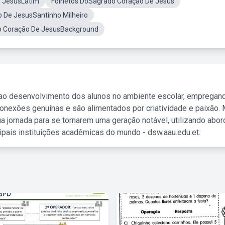
 JesusLatim
Folhetos DoSagrado Coração De Jesus
 De JesusSantinho Milheiro
 Coração De JesusBackground
 ao desenvolvimento dos alunos no ambiente escolar, empregan
nexões genuínas e são alimentados por criatividade e paixão. 
a jornada para se tornarem uma geração notável, utilizando abo
ipais instituições acadêmicas do mundo - dsw.aau.edu.et.