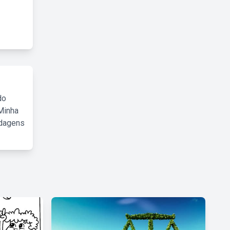
do
Minha
rdagens