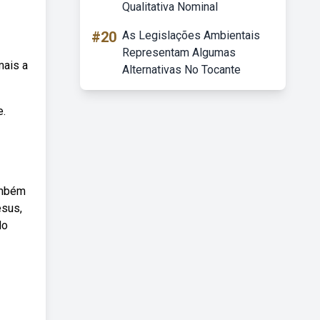
Qualitativa Nominal
#20
As Legislações Ambientais
Representam Algumas
mais a
Alternativas No Tocante
e.
ambém
esus,
do