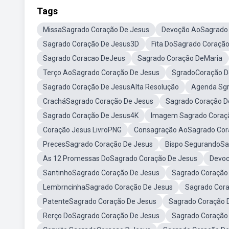
Tags
MissaSagrado Coração De Jesus
Devoção AoSagrado 
Sagrado Coração De Jesus3D
Fita DoSagrado Coração
Sagrado Coracao DeJeus
Sagrado Coração DeMaria
Terço AoSagrado Coração De Jesus
SgradoCoração D
Sagrado Coração De JesusAlta Resolução
Agenda Sgr
CracháSagrado Coração De Jesus
Sagrado Coração D
Sagrado Coração De Jesus4K
Imagem Sagrado Coraçã
Coração Jesus LivroPNG
Consagração AoSagrado Cor
PrecesSagrado Coração De Jesus
Bispo SegurandoSa
As 12 Promessas DoSagrado Coração De Jesus
Devoc
SantinhoSagrado Coração De Jesus
Sagrado Coração
LembrncinhaSagrado Coração De Jesus
Sagrado Cor
PatenteSagrado Coração De Jesus
Sagrado Coração 
Rerço DoSagrado Coração De Jesus
Sagrado Coração