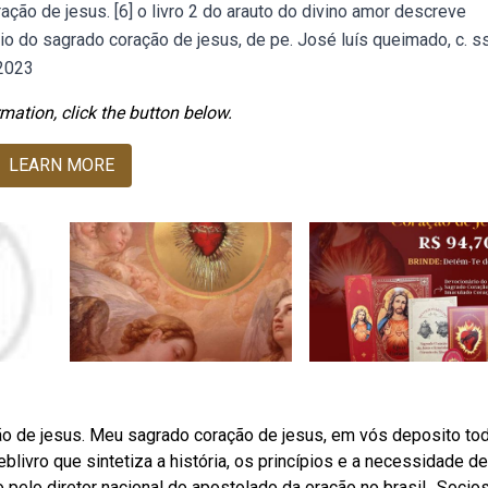
ção de jesus. [6] o livro 2 do arauto do divino amor descreve
o do sagrado coração de jesus, de pe. José luís queimado, c. ss.
 2023
mation, click the button below.
LEARN MORE
ão de jesus. Meu sagrado coração de jesus, em vós deposito to
blivro que sintetiza a história, os princípios e a necessidade de
 pelo diretor nacional do apostolado da oração no brasil,. Socio