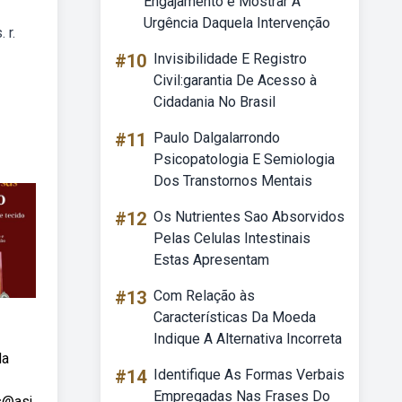
Engajamento é Mostrar A
Urgência Daquela Intervenção
 r.
#10
Invisibilidade E Registro
Civil:garantia De Acesso à
Cidadania No Brasil
#11
Paulo Dalgalarrondo
Psicopatologia E Semiologia
Dos Transtornos Mentais
#12
Os Nutrientes Sao Absorvidos
Pelas Celulas Intestinais
Estas Apresentam
#13
Com Relação às
Características Da Moeda
Indique A Alternativa Incorreta
da
#14
Identifique As Formas Verbais
Empregadas Nas Frases Do
s@asj.