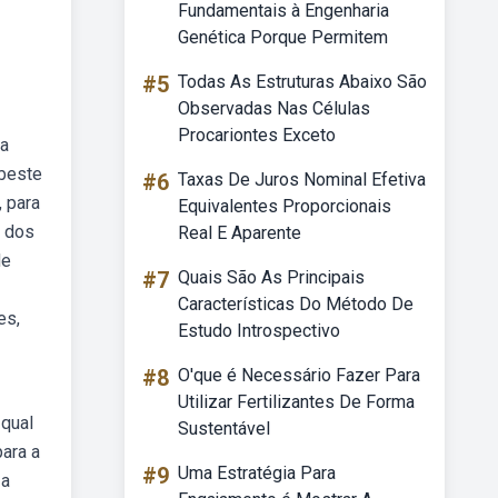
Fundamentais à Engenharia
Genética Porque Permitem
#5
Todas As Estruturas Abaixo São
Observadas Nas Células
Procariontes Exceto
na
ebeste
#6
Taxas De Juros Nominal Efetiva
, para
Equivalentes Proporcionais
a dos
Real E Aparente
de
#7
Quais São As Principais
Características Do Método De
es,
Estudo Introspectivo
#8
O'que é Necessário Fazer Para
Utilizar Fertilizantes De Forma
 qual
Sustentável
ara a
#9
Uma Estratégia Para
 a