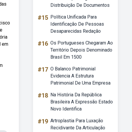
adas
Distribuição De Documentos
#15
Política Unificada Para
cisco
Identificação De Pessoas
 e
Desaparecidas Redação
ória
#16
Os Portugueses Chegaram Ao
al em
Território Depois Denominado
Brasil Em 1500
am
#17
O Balanco Patrimonial
Evidencia A Estrutura
Patrimonial De Uma Empresa
#18
Na História Da República
Brasileira A Expressão Estado
Novo Identifica
#19
Artroplastia Para Luxação
Recidivante Da Articulação