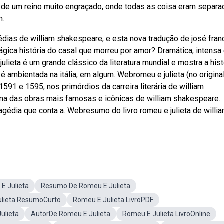
ria de um reino muito engraçado, onde todas as coisa eram separ
m.
édias de william shakespeare, e esta nova tradução de josé fran
ágica história do casal que morreu por amor? Dramática, intensa
lieta é um grande clássico da literatura mundial e mostra a hist
 é ambientada na itália, em algum. Webromeu e julieta (no origin
1591 e 1595, nos primórdios da carreira literária de william
uma das obras mais famosas e icônicas de william shakespeare.
agédia que conta a. Webresumo do livro romeu e julieta de willi
E Julieta
Resumo De Romeu E Julieta
lieta ResumoCurto
Romeu E Julieta LivroPDF
ulieta
AutorDe Romeu E Julieta
Romeu E Julieta LivroOnline