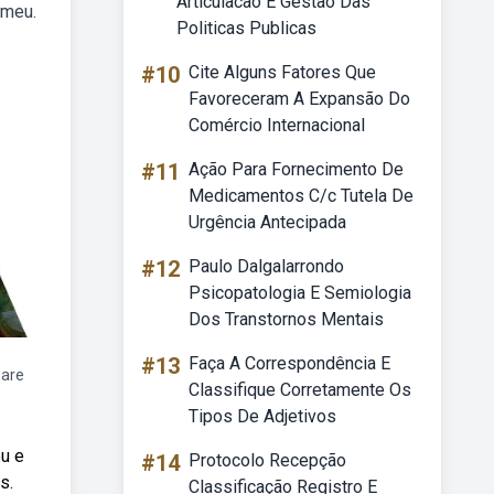
Articulacao E Gestao Das
omeu.
Politicas Publicas
#10
Cite Alguns Fatores Que
Favoreceram A Expansão Do
Comércio Internacional
#11
Ação Para Fornecimento De
Medicamentos C/c Tutela De
Urgência Antecipada
#12
Paulo Dalgalarrondo
Psicopatologia E Semiologia
Dos Transtornos Mentais
#13
Faça A Correspondência E
eare
Classifique Corretamente Os
Tipos De Adjetivos
u e
#14
Protocolo Recepção
s.
Classificação Registro E