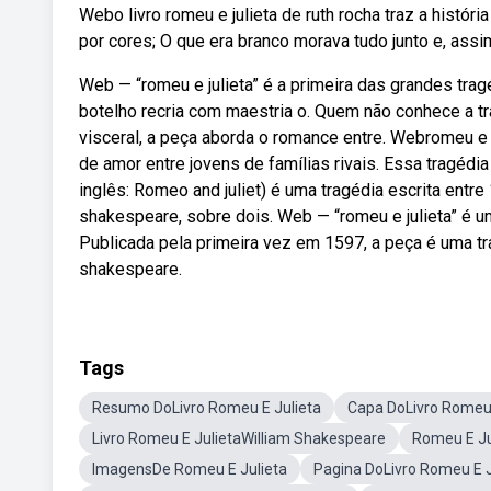
Webo livro romeu e julieta de ruth rocha traz a histó
por cores; O que era branco morava tudo junto e, assi
Web — “romeu e julieta” é a primeira das grandes trag
botelho recria com maestria o. Quem não conhece a tr
visceral, a peça aborda o romance entre. Webromeu e ju
de amor entre jovens de famílias rivais. Essa tragédia
inglês: Romeo and juliet) é uma tragédia escrita entre 
shakespeare, sobre dois. Web — “romeu e julieta” é 
Publicada pela primeira vez em 1597, a peça é uma tr
shakespeare.
Tags
Resumo DoLivro Romeu E Julieta
Capa DoLivro Romeu 
Livro Romeu E JulietaWilliam Shakespeare
Romeu E Ju
ImagensDe Romeu E Julieta
Pagina DoLivro Romeu E J