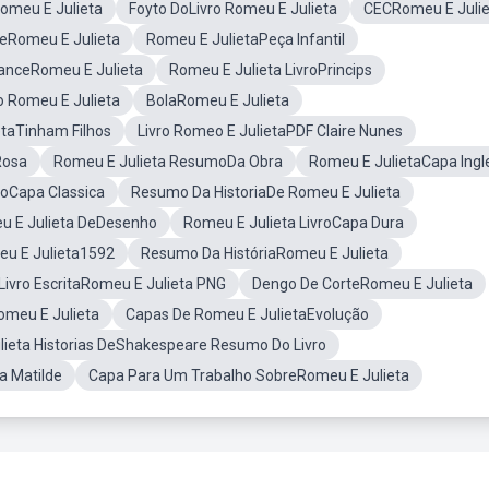
Romeu E Julieta
Foyto DoLivro Romeu E Julieta
CECRomeu E Julie
eRomeu E Julieta
Romeu E JulietaPeça Infantil
anceRomeu E Julieta
Romeu E Julieta LivroPrincips
 Romeu E Julieta
BolaRomeu E Julieta
taTinham Filhos
Livro Romeo E JulietaPDF Claire Nunes
Rosa
Romeu E Julieta ResumoDa Obra
Romeu E JulietaCapa Ingl
roCapa Classica
Resumo Da HistoriaDe Romeu E Julieta
 E Julieta DeDesenho
Romeu E Julieta LivroCapa Dura
u E Julieta1592
Resumo Da HistóriaRomeu E Julieta
Livro EscritaRomeu E Julieta PNG
Dengo De CorteRomeu E Julieta
omeu E Julieta
Capas De Romeu E JulietaEvolução
lieta Historias DeShakespeare Resumo Do Livro
a Matilde
Capa Para Um Trabalho SobreRomeu E Julieta