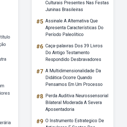
Culturais Presentes Nas Festas
Juninas Brasileiras
#5
Assinale A Alternativa Que
Apresenta Características Do
Período Paleolítico
título
ção
#6
Caça-palavras Dos 39 Livros
Do Antigo Testamento
utra
Respondido Desbravadores
#7
A Multidimensionalidade Da
Didática Ocorre Quando
Pensamos Em Um Processo
 um
iores
#8
Perda Auditiva Neurossensorial
Bilateral Moderada A Severa
Aposentadoria
#9
O Instrumento Estrategico De
erária