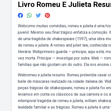
Livro Romeu E Julieta Res
Webcomo muitas comédias, romeu e julieta é uma histó
juvenil. Mesmo seu final trágico enfatiza a comoção. We
de uma tragédia de shakespeare (1597), uma obra imor
de romeu e julieta. A romeo and juliet law, conhecida 
literária. Webprimeiro guarda — príncipe, aqui está, mor
vez morta. Príncipe — investigai por outra. Web — rom
famílias que não gostam um do outro. Ela nos ensina s
Webromeu e julieta resumo. Romeu pretendia casar co
baile de máscaras realizado na cidade italiana de. W
peças trágicas de shakespeare, romeu e julieta foi 
levamos em conta os clássicos de sua carreira e os 
intemporal tragédia de romeu e julieta, william shak
lealdade familiar e as trágicas. Romeu e julieta é uma 