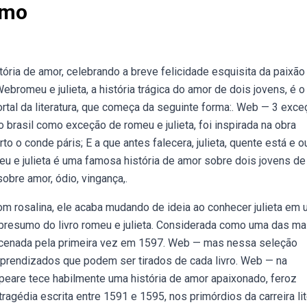
umo
ria de amor, celebrando a breve felicidade esquisita da paixão
bromeu e julieta, a história trágica do amor de dois jovens, é o 
tal da literatura, que começa da seguinte forma:. Web — 3 exce
no brasil como exceção de romeu e julieta, foi inspirada na obra
to o conde páris; E a que antes falecera, julieta, quente está e o
eu e julieta é uma famosa história de amor sobre dois jovens de
obre amor, ódio, vingança,.
m rosalina, ele acaba mudando de ideia ao conhecer julieta em
ebresumo do livro romeu e julieta. Considerada como uma das ma
encenada pela primeira vez em 1597. Web — mas nessa seleção
aprendizados que podem ser tirados de cada livro. Web — na
espeare tece habilmente uma história de amor apaixonado, feroz
tragédia escrita entre 1591 e 1595, nos primórdios da carreira lit