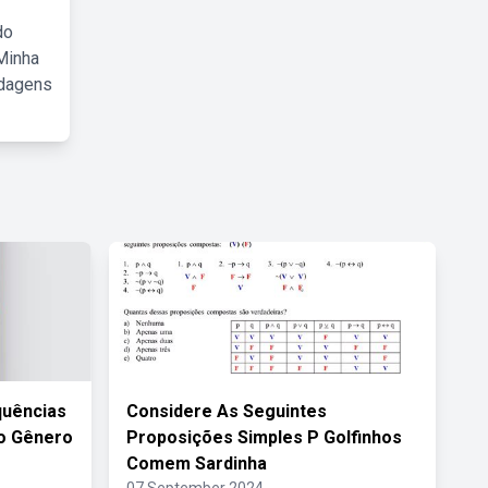
do
Minha
rdagens
quências
Considere As Seguintes
o Gênero
Proposições Simples P Golfinhos
Comem Sardinha