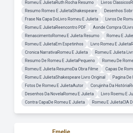
Romeu E JulietaRuth Rocha Resumo
Livros Classicos
Resumo Romeo E JulietaShakespeare
Desenhos Sobr
Frase Na Capa DoLivro Romeu E Julieta
Livros De Rom
Romeu E JulietaReencontro PDF
Aonde Compra OLivro
RenascimentoRomeu E Julieta Resumo
Romeu E Julie
Romeu E JulietaEm Espetinhos
Livro Romeu E Julieta
Cronica NarrativaRomeu E Julieta
Romeu E Julieta Liv
Resumo De Romeu E JulietaPequeno
Romeu De Romeu
Romeu E Julieta ResumoDa Obra Filme
Capas De Rome
Romeu E JulietaShakespeare Livro Original
Pagina De 
Fotos De Romeu E JulietaAutor
Corujinha Da HistóriaR
Desenhos Da NovelaRomeu E Julieta
Livro Roemu E Ju
Contra CapaDe Romeu E Julieta
Romeu E JulietaCIA D
Emelie