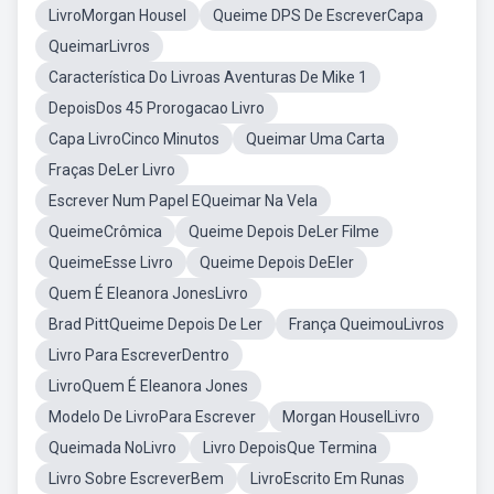
LivroMorgan Housel
Queime DPS De EscreverCapa
QueimarLivros
Característica Do Livroas Aventuras De Mike 1
DepoisDos 45 Prorogacao Livro
Capa LivroCinco Minutos
Queimar Uma Carta
Fraças DeLer Livro
Escrever Num Papel EQueimar Na Vela
QueimeCrômica
Queime Depois DeLer Filme
QueimeEsse Livro
Queime Depois DeEler
Quem É Eleanora JonesLivro
Brad PittQueime Depois De Ler
França QueimouLivros
Livro Para EscreverDentro
LivroQuem É Eleanora Jones
Modelo De LivroPara Escrever
Morgan HouselLivro
Queimada NoLivro
Livro DepoisQue Termina
Livro Sobre EscreverBem
LivroEscrito Em Runas