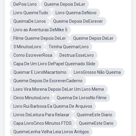
DePois Livro
Queime Depois DeLer
Livro QueimeTudo
Livro Queima DeNovo
QueimaDe Livros
Queime Depois DeExrever
Livro as Aventuras DeMike 5
Filme Queime Depois DeLer
Queime Depos DeLer
3 MinutosLivro
Tirinha QueimarLivro
Como EscreverRosa
Destrua EsseLivro
Capa De Um Livro DePapel Queimado Slide
Queimar E LivroMacartismo
LivroGrosso Não Queima
Queime Depois De EscreverCaderno
Loiro Vira Morena Depois DeLer Um Livro Meme
Cinco MinutosLivro
Queima De LivrosNo Filme
Livro Rui Barbosa Ea Queima De Arquivos
Livros DeLeitura Para Relaxar
QueimeEste Diario
Capa LivroCinco Minutos FTDS
QueimeEste Dario
QueimeLenha Velha Leia Livros Antigos