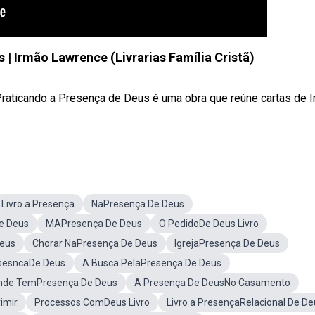
 | Irmão Lawrence (Livrarias Família Cristã)
Praticando a Presença de Deus é uma obra que reúne cartas de 
Livro a Presença
NaPresença De Deus
e Deus
MAPresença De Deus
O PedidoDe Deus Livro
Deus
Chorar NaPresença De Deus
IgrejaPresença De Deus
sesncaDe Deus
A Busca PelaPresença De Deus
nde TemPresença De Deus
A Presença De DeusNo Casamento
imir
Processos ComDeus Livro
Livro a PresençaRelacional De De