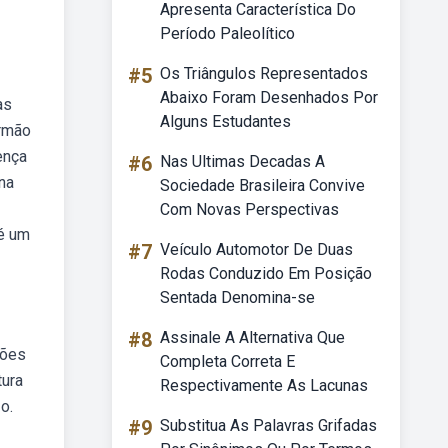
Apresenta Característica Do
Período Paleolítico
#5
Os Triângulos Representados
Abaixo Foram Desenhados Por
as
Alguns Estudantes
irmão
ença
#6
Nas Ultimas Decadas A
na
Sociedade Brasileira Convive
Com Novas Perspectivas
 é um
#7
Veículo Automotor De Duas
Rodas Conduzido Em Posição
Sentada Denomina-se
#8
Assinale A Alternativa Que
hões
Completa Correta E
tura
Respectivamente As Lacunas
o.
#9
Substitua As Palavras Grifadas