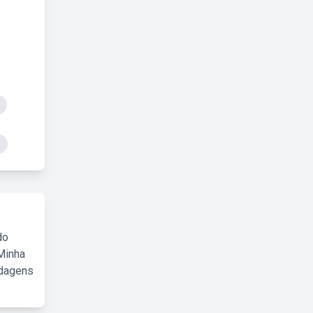
do
Minha
rdagens