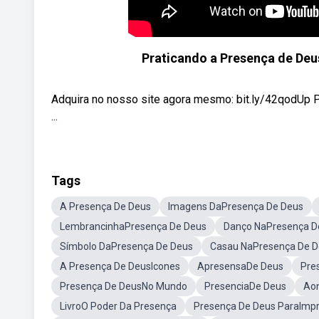
Praticando a Presença de Deus
Adquira no nosso site agora mesmo: bit.ly/42qodUp 
...
Tags
A Presença De Deus
Imagens DaPresença De Deus
LembrancinhaPresença De Deus
Danço NaPresença D
Símbolo DaPresença De Deus
Casau NaPresença De 
A Presença De DeusIcones
ApresensaDe Deus
Pre
Presença De DeusNo Mundo
PresenciaDe Deus
Ao
LivroO Poder Da Presença
Presença De Deus ParaImpr