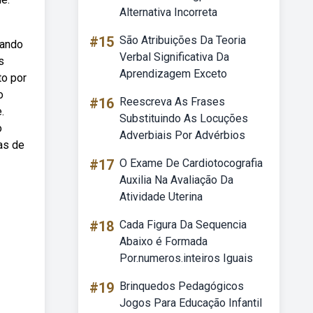
Alternativa Incorreta
#15
São Atribuições Da Teoria
cando
Verbal Significativa Da
s
Aprendizagem Exceto
to por
o
#16
Reescreva As Frases
.
Substituindo As Locuções
o
Adverbiais Por Advérbios
as de
#17
O Exame De Cardiotocografia
Auxilia Na Avaliação Da
Atividade Uterina
#18
Cada Figura Da Sequencia
Abaixo é Formada
Por.numeros.inteiros Iguais
#19
Brinquedos Pedagógicos
Jogos Para Educação Infantil