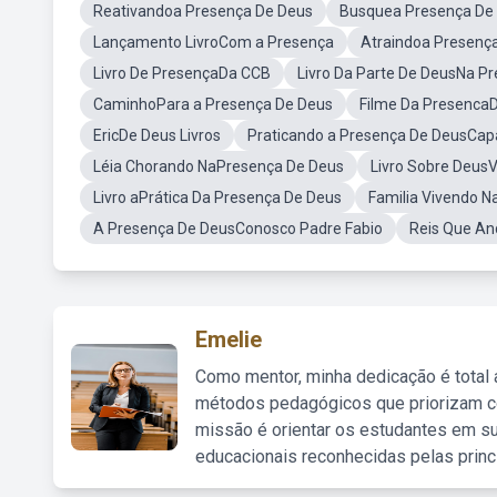
Reativandoa Presença De Deus
Busquea Presença De
Lançamento LivroCom a Presença
Atraindoa Presenç
Livro De PresençaDa CCB
Livro Da Parte De DeusNa P
CaminhoPara a Presença De Deus
Filme Da Presenca
EricDe Deus Livros
Praticando a Presença De DeusCap
Léia Chorando NaPresença De Deus
Livro Sobre Deus
Livro aPrática Da Presença De Deus
Familia Vivendo 
A Presença De DeusConosco Padre Fabio
Reis Que A
Emelie
Como mentor, minha dedicação é total
métodos pedagógicos que priorizam co
missão é orientar os estudantes em su
educacionais reconhecidas pelas princ