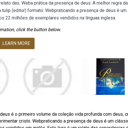
relato das. Weba prática da presença de deus: A melhor regra da
ra tulip (editor) formato: Webpraticando a presença de deus é um
 dos 22 milhões de exemplares vendidos na línguaa inglesa.
mation, click the button below.
LEARN MORE
 deus é o primeiro volume da coleção vida profunda com deus, c
erimentar cristo. Webpraticando a presença de deus é um clássi
es vendidos em inglês. Este livro é um relato das experiências d