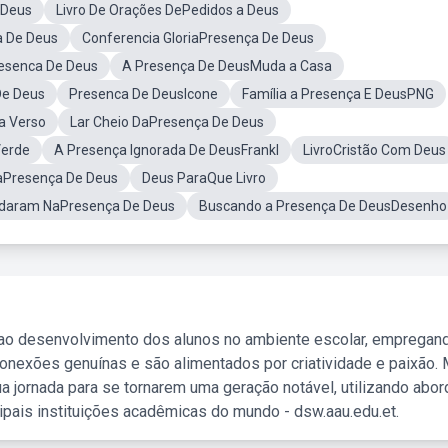
 Deus
Livro De Orações DePedidos a Deus
a De Deus
Conferencia GloriaPresença De Deus
resenca De Deus
A Presença De DeusMuda a Casa
De Deus
Presenca De DeusIcone
Família a Presença E DeusPNG
a Verso
Lar Cheio DaPresença De Deus
Verde
A Presença Ignorada De DeusFrankl
LivroCristão Com Deus
NaPresença De Deus
Deus ParaQue Livro
ndaram NaPresença De Deus
Buscando a Presença De DeusDesenho
 ao desenvolvimento dos alunos no ambiente escolar, empregan
nexões genuínas e são alimentados por criatividade e paixão. 
a jornada para se tornarem uma geração notável, utilizando abo
ipais instituições acadêmicas do mundo - dsw.aau.edu.et.