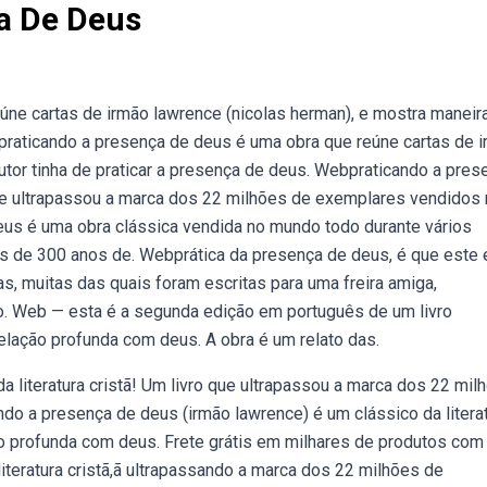
a De Deus
ne cartas de irmão lawrence (nicolas herman), e mostra maneir
bpraticando a presença de deus é uma obra que reúne cartas de 
utor tinha de praticar a presença de deus. Webpraticando a pres
 que ultrapassou a marca dos 22 milhões de exemplares vendidos 
deus é uma obra clássica vendida no mundo todo durante vários
ais de 300 anos de. Webprática da presença de deus, é que este
, muitas das quais foram escritas para uma freira amiga,
. Web — esta é a segunda edição em português de um livro
relação profunda com deus. A obra é um relato das.
 literatura cristã! Um livro que ultrapassou a marca dos 22 mil
ndo a presença de deus (irmão lawrence) é um clássico da litera
 profunda com deus. Frete grátis em milhares de produtos com 
teratura cristã,ã ultrapassando a marca dos 22 milhões de