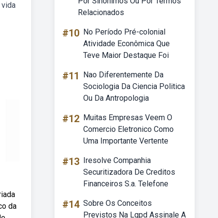
Por Sinônimos Ou Por Termos
 vida
Relacionados
#10
No Período Pré-colonial
Atividade Econômica Que
Teve Maior Destaque Foi
#11
Nao Diferentemente Da
Sociologia Da Ciencia Politica
Ou Da Antropologia
#12
Muitas Empresas Veem O
Comercio Eletronico Como
Uma Importante Vertente
#13
Iresolve Companhia
Securitizadora De Creditos
Financeiros S.a. Telefone
riada
#14
Sobre Os Conceitos
co da
Previstos Na Lgpd Assinale A
e.