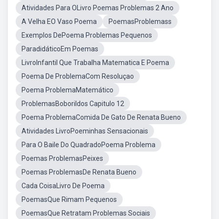
Atividades Para OLivro Poemas Problemas 2 Ano
A Velha EO Vaso Poema
PoemasProblemass
Exemplos DePoema Problemas Pequenos
ParadidáticoEm Poemas
LivroInfantil Que Trabalha Matematica E Poema
Poema De ProblemaCom Resoluçao
Poema ProblemaMatemático
ProblemasBoborildos Capitulo 12
Poema ProblemaComida De Gato De Renata Bueno
Atividades LivroPoeminhas Sensacionais
Para O Baile Do QuadradoPoema Problema
Poemas ProblemasPeixes
Poemas ProblemasDe Renata Bueno
Cada CoisaLivro De Poema
PoemasQue Rimam Pequenos
PoemasQue Retratam Problemas Sociais