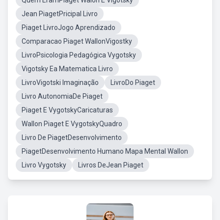
Quem EramPiaget Walon E Vigotsky
Jean PiagetPricipal Livro
Piaget LivroJogo Aprendizado
Comparacao Piaget WallonVigostky
LivroPsicologia Pedagógica Vygotsky
Vigotsky Ea Matematica Livro
LivroVigotski Imaginação
LivroDo Piaget
Livro AutonomiaDe Piaget
Piaget E VygotskyCaricaturas
Wallon Piaget E VygotskyQuadro
Livro De PiagetDesenvolvimento
PiagetDesenvolvimento Humano Mapa Mental Wallon
Livro Vygotsky
Livros DeJean Piaget