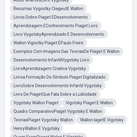
Autor ArantesLivro Vygotsky
Resumao Vygostky OiageutE Wallon
Livros Dobre Piaget EDesenvolvimento
Aprendizagem EConhecimento Piaget Livro
Livro VygotskyAprendizado E Desenvolvimento
Wallon Vigostky Piaget EPaulo Freire
Exemplos Com Imagens Das TeoriasDe Piaget E Wallon
Desenvolvimento InfantilVygotsky Livro
LivroAprendizagem Criativa Vygotsky
Livroa Formação Do Símbolo Piaget Digitalizado
LivroSobre Desenvolvimento Infantil Vygotsky
Livro De PiagetQue Fala Sobre a Ludicidade
Vygotsky Wallon Piaget
Vigotsky Piaget E Wallon
Quadro ComparativoPiaget Vygotsky E Wallon
TeoriasPiaget Vygotsky Wallon
Wallon IagetE Vigotsky
HenryWallon E Vygotsky