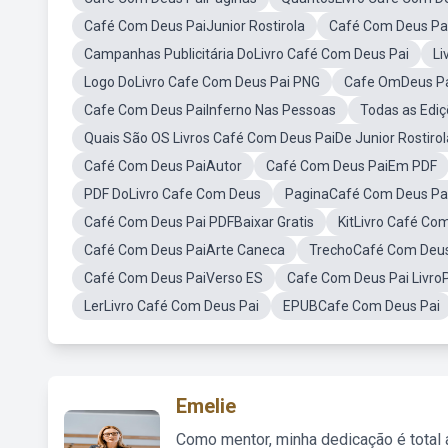
Café Com Deus PaiJunior Rostirola
Café Com Deus Pai
Campanhas Publicitária DoLivro Café Com Deus Pai
Li
Logo DoLivro Cafe Com Deus Pai PNG
Cafe OmDeus P
Cafe Com Deus PaiInferno Nas Pessoas
Todas as Edi
Quais São OS Livros Café Com Deus PaiDe Junior Rostirol
Café Com Deus PaiAutor
Café Com Deus PaiEm PDF
PDF DoLivro Cafe Com Deus
PaginaCafé Com Deus Pa
Café Com Deus Pai PDFBaixar Gratis
KitLivro Café Co
Café Com Deus PaiArte Caneca
TrechoCafé Com Deus
Café Com Deus PaiVerso ES
Cafe Com Deus Pai Livro
LerLivro Café Com Deus Pai
EPUBCafe Com Deus Pai
Emelie
Como mentor, minha dedicação é total