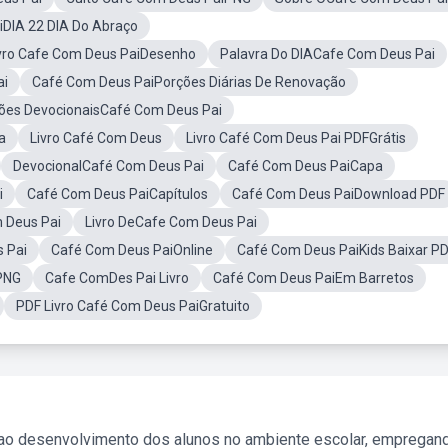
DIA 22 DIA Do Abraço
vro Cafe Com Deus PaiDesenho
Palavra Do DIACafe Com Deus Pai
ai
Café Com Deus PaiPorções Diárias De Renovação
ções DevocionaisCafé Com Deus Pai
a
Livro Café Com Deus
Livro Café Com Deus Pai PDFGrátis
DevocionalCafé Com Deus Pai
Café Com Deus PaiCapa
i
Café Com Deus PaiCapítulos
Café Com Deus PaiDownload PDF
m Deus Pai
Livro DeCafe Com Deus Pai
 Pai
Café Com Deus PaiOnline
Café Com Deus PaiKids Baixar P
PNG
Cafe ComDes Pai Livro
Café Com Deus PaiEm Barretos
PDF Livro Café Com Deus PaiGratuito
 ao desenvolvimento dos alunos no ambiente escolar, empregan