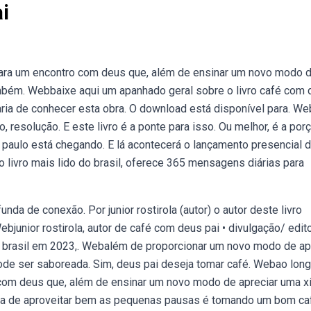
i
ara um encontro com deus que, além de ensinar um novo modo 
ambém. Webbaixe aqui um apanhado geral sobre o livro café com
aria de conhecer esta obra. O download está disponível para. W
 resolução. E este livro é a ponte para isso. Ou melhor, é a por
 paulo está chegando. E lá acontecerá o lançamento presencial 
livro mais lido do brasil, oferece 365 mensagens diárias para
nda de conexão. Por junior rostirola (autor) o autor deste livro
Webjunior rostirola, autor de café com deus pai • divulgação/ edit
no brasil em 2023,. Webalém de proporcionar um novo modo de ap
pode ser saboreada. Sim, deus pai deseja tomar café. Webao lon
com deus que, além de ensinar um novo modo de apreciar uma x
a de aproveitar bem as pequenas pausas é tomando um bom ca