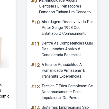
#9
Na Antiguidade Alguns
Cientistas E Pensadores
Famosos Tinham Um Conceito
#10
Abordagem Desenvolvido Por
Peter Senge 1998 Que
Enfatizou O Conhecimento
#11
Dentre As Competências Qual
Das Listadas Abaixo é
Considerada Essencial
#12
A Escrita Possibilitou A
Humanidade Armazenar E
Transmitir Experiências
de
#13
Técnica E Etica Completam Se
e
Necessariamente Para
 com o
Impulsionar Os Povos
#14
Sistemas Empresariais São