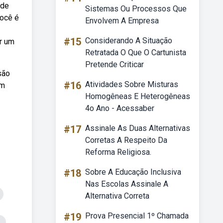
 de
Sistemas Ou Processos Que
você é
Envolvem A Empresa
#15
Considerando A Situação
ar um
Retratada O Que O Cartunista
Pretende Criticar
são
#16
Atividades Sobre Misturas
um
Homogêneas E Heterogêneas
4o Ano - Acessaber
#17
Assinale As Duas Alternativas
Corretas A Respeito Da
Reforma Religiosa.
#18
Sobre A Educação Inclusiva
Nas Escolas Assinale A
Alternativa Correta
#19
Prova Presencial 1º Chamada