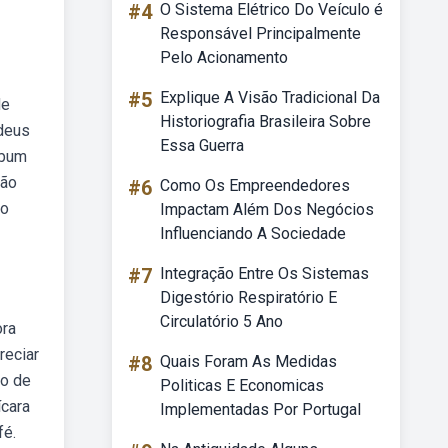
#4
O Sistema Elétrico Do Veículo é
Responsável Principalmente
Pelo Acionamento
#5
Explique A Visão Tradicional Da
de
Historiografia Brasileira Sobre
 deus
Essa Guerra
ebum
ção
#6
Como Os Empreendedores
do
Impactam Além Dos Negócios
Influenciando A Sociedade
#7
Integração Entre Os Sistemas
Digestório Respiratório E
Circulatório 5 Ano
ora
reciar
#8
Quais Foram As Medidas
go de
Politicas E Economicas
ícara
Implementadas Por Portugal
fé.