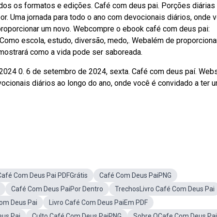
dos os formatos e edições. Café com deus pai. Porções diárias
or. Uma jornada para todo o ano com devocionais diários, onde 
proporcionar um novo. Webcompre o ebook café com deus pai:
. Como escola, estudo, diversão, medo,. Webalém de proporcion
 mostrará como a vida pode ser saboreada.
, 2024 0. 6 de setembro de 2024, sexta. Café com deus paí. Web
cionais diários ao longo do ano, onde você é convidado a ter 
Café Com Deus Pai PDFGrátis
Café Com Deus PaiPNG
Café Com Deus PaiPor Dentro
TrechosLivro Café Com Deus Pai
Com Deus Pai
Livro Café Com Deus PaiEm PDF
eus Pai
Culto Café Com Deus PaiPNG
Sobre OCafe Com Deus Pai