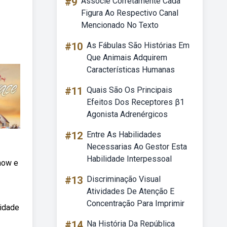
#9
Associe Corretamente Cada
Figura Ao Respectivo Canal
Mencionado No Texto
#10
As Fábulas São Histórias Em
Que Animais Adquirem
Características Humanas
#11
Quais São Os Principais
Efeitos Dos Receptores β1
Agonista Adrenérgicos
#12
Entre As Habilidades
Necessarias Ao Gestor Esta
Habilidade Interpessoal
mow e
#13
Discriminação Visual
Atividades De Atenção E
Concentração Para Imprimir
lidade
#14
Na História Da República