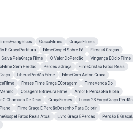
ilmesEvangélicos
GracaFilmes
GraçasFilmes
ão E GraçaPartitura
FilmeGospel Sobre Fé
Filmes4 Graças
Salva PelaGraça Filme
O Valor DoPerdão
Vingança EOdio Filme
DoFilme Sem Perdão
Perdeu aGraça
FilmeCristão Fatos Reais
 Graça
LiberarPerdão Filme
FilmeCom Airton Graca
çaFilme
Frases Filme Graça ECoragem
FilmeVenda Do
 Menino
Coragem EBravura Filme
Amor E PerdãoNa Bíblia
lmeO Chamado De Deus
GraçaFirmes
Lucas 23 ForçaGraça Perdão
 Piano
Filme Graça E PerdãoDesenho Para Colorir
meGospel Fatos Reais Atual
Livro Graça EPerdao
Perdão E GraçaL