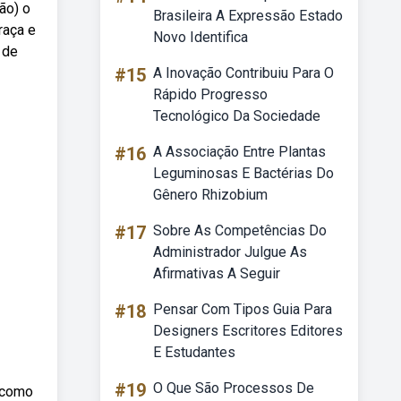
ão) o
Brasileira A Expressão Estado
raça e
Novo Identifica
 de
#15
A Inovação Contribuiu Para O
Rápido Progresso
Tecnológico Da Sociedade
#16
A Associação Entre Plantas
Leguminosas E Bactérias Do
Gênero Rhizobium
#17
Sobre As Competências Do
Administrador Julgue As
Afirmativas A Seguir
#18
Pensar Com Tipos Guia Para
Designers Escritores Editores
E Estudantes
#19
O Que São Processos De
a como