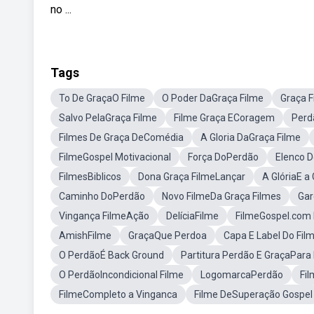
no ...
Tags
To De GraçaO Filme
O Poder DaGraça Filme
Graça F
Salvo PelaGraça Filme
Filme Graça ECoragem
Perd
Filmes De Graça DeComédia
A Gloria DaGraça Filme
FilmeGospel Motivacional
Força DoPerdão
Elenco 
FilmesBiblicos
Dona Graça FilmeLançar
A GlóriaE a
Caminho DoPerdão
Novo FilmeDa Graça Filmes
Gar
Vingança FilmeAção
DelíciaFilme
FilmeGospel.com
AmishFilme
GraçaQue Perdoa
Capa E Label Do Fi
O PerdãoÉ Back Ground
Partitura Perdão E GraçaPara
O PerdãoIncondicional Filme
LogomarcaPerdão
Fil
FilmeCompleto a Vinganca
Filme DeSuperação Gospel