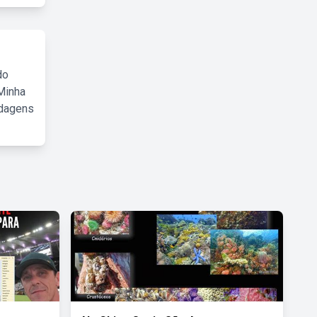
do
Minha
rdagens