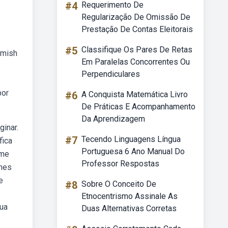
#4
Requerimento De
Regularização De Omissão De
Prestação De Contas Eleitorais
#5
Classifique Os Pares De Retas
amish
Em Paralelas Concorrentes Ou
Perpendiculares
por
#6
A Conquista Matemática Livro
De Práticas E Acompanhamento
Da Aprendizagem
inar.
#7
Tecendo Linguagens Língua
fica
Portuguesa 6 Ano Manual Do
lme
Professor Respostas
ines
e
#8
Sobre O Conceito De
Etnocentrismo Assinale As
tua
Duas Alternativas Corretas