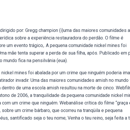
edirigido por: Gregg champion (i)uma das maiores comunidades 
erídica sobre a experiência restauradora do perdão. O filme é
bre um evento trágico,. A pequena comunidade nickel mines foi
ma mãe tenta superar a perda de sua filha, após. Publicado em 
 mundo fica na pensilvânia (eua).
ickel mines foi abalada por um crime que ninguém poderia imag
 atirador invadir. Uma das maiores comunidades amish no mundo 
a dentro de uma escola amish resultou na morte de cinco. Webfi
utono de 2006, a tranquilidade da pequena comunidade nickel m
a com um crime que ninguém. Webanálise crítica do filme “graça 
a, sobre um crime bárbaro, que ocorreu na tranqüila e pequena
, santificado seja o teu nome; Venha o teu reino, seja feita a 