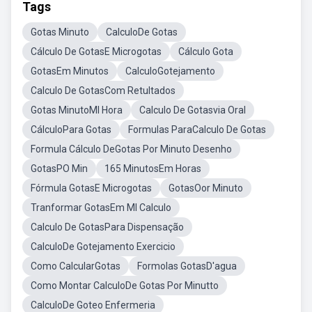
Tags
Gotas Minuto
CalculoDe Gotas
Cálculo De GotasE Microgotas
Cálculo Gota
GotasEm Minutos
CalculoGotejamento
Calculo De GotasCom Retultados
Gotas MinutoMl Hora
Calculo De Gotasvia Oral
CálculoPara Gotas
Formulas ParaCalculo De Gotas
Formula Cálculo DeGotas Por Minuto Desenho
GotasPO Min
165 MinutosEm Horas
Fórmula GotasE Microgotas
GotasOor Minuto
Tranformar GotasEm Ml Calculo
Calculo De GotasPara Dispensação
CalculoDe Gotejamento Exercicio
Como CalcularGotas
Formolas GotasD'agua
Como Montar CalculoDe Gotas Por Minutto
CalculoDe Goteo Enfermeria