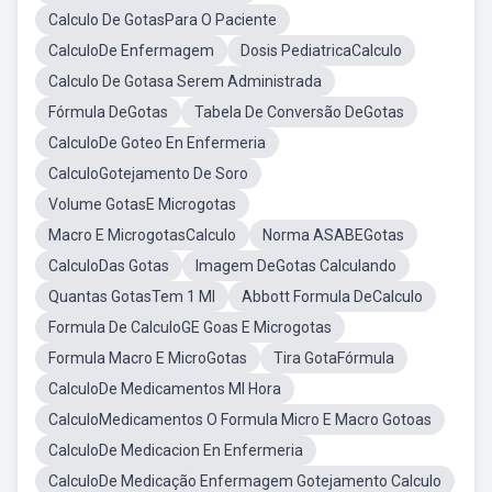
Calculo De GotasPara O Paciente
CalculoDe Enfermagem
Dosis PediatricaCalculo
Calculo De Gotasa Serem Administrada
Fórmula DeGotas
Tabela De Conversão DeGotas
CalculoDe Goteo En Enfermeria
CalculoGotejamento De Soro
Volume GotasE Microgotas
Macro E MicrogotasCalculo
Norma ASABEGotas
CalculoDas Gotas
Imagem DeGotas Calculando
Quantas GotasTem 1 Ml
Abbott Formula DeCalculo
Formula De CalculoGE Goas E Microgotas
Formula Macro E MicroGotas
Tira GotaFórmula
CalculoDe Medicamentos Ml Hora
CalculoMedicamentos O Formula Micro E Macro Gotoas
CalculoDe Medicacion En Enfermeria
CalculoDe Medicação Enfermagem Gotejamento Calculo