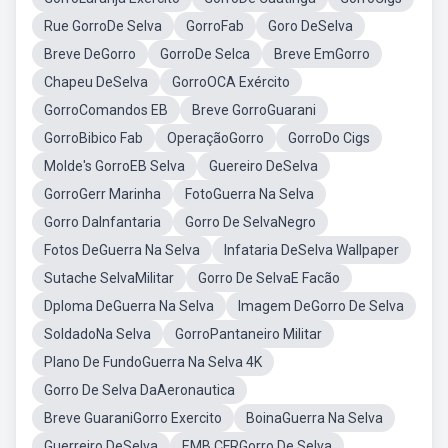
Rue GorroDe Selva
GorroFab
Goro DeSelva
Breve DeGorro
GorroDe Selca
Breve EmGorro
Chapeu DeSelva
GorroOCA Exército
GorroComandos EB
Breve GorroGuarani
GorroBibico Fab
OperaçãoGorro
GorroDo Cigs
Molde's GorroEB Selva
Guereiro DeSelva
GorroGerr Marinha
FotoGuerra Na Selva
Gorro DaInfantaria
Gorro De SelvaNegro
Fotos DeGuerra Na Selva
Infataria DeSelva Wallpaper
Sutache SelvaMilitar
Gorro De SelvaE Facão
Dploma DeGuerra Na Selva
Imagem DeGorro De Selva
SoldadoNa Selva
GorroPantaneiro Militar
Plano De FundoGuerra Na Selva 4K
Gorro De Selva DaAeronautica
Breve GuaraniGorro Exercito
BoinaGuerra Na Selva
Guerreiro DeSelva
EMB CFRGorro De Selva