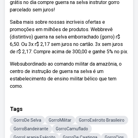
grátis no dia compre guerra na selva instrutor gorro
parcelado sem juros!
Saiba mais sobre nossas incríveis ofertas e
promoções em milhões de produtos. Webbrevê
(distintivo) guerra na selva emborrachado (gorro) r$
6,50. Ou 3x r$ 2,17 sem juros no cartão. 3x sem juros
de r$ 2,17. Compre acima de 300,00 e ganhe 5% no pix.
Websubordinado ao comando militar da amazônia, o
centro de instrução de guerra na selva é um
estabelecimento de ensino militar bélico que tem
como.
Tags
GorroDe Selva
GorroMilitar
GorroExército Brasileiro
GorroBandeirante
GorroCamuflado
GorroLaranja Exército
GorroDe Caatinga
GorroCigs