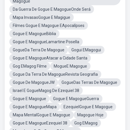
Magogue
Da Guerra De Gogue E MagogueOnde Será
Mapa InvasaoGogue E Magigue
Filmes Gogue E Magogue EApocalípses
Gogue E MagogueBiblia
Gogue E MagogueLamartine Posella
GogueDa Terra De Magogue
Gogui EMagogui
Gogue E MagogueAtacar a Cidade Santa
Gog EMagog Filme
MogueE Magogue
Gogue Da Terra De MagogueRevista Geografia
Gogue De MagogueJW
GogueDas Terras De Magogue
Israel E GogueMagog De Ezequiel 38
Gogue E Magogue
Gogue E MagogueGuerra
Gogue E MagogueMapa
EzequielGogue E Magogue
Mapa MentalGogue E Magogue
Magogue Hoje
Gogue E MagogueEzequiel 38
Gog EMagog