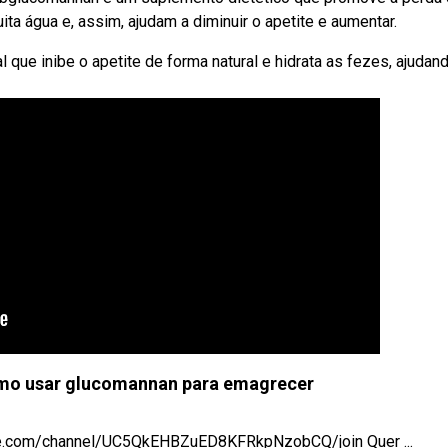
a água e, assim, ajudam a diminuir o apetite e aumentar.
que inibe o apetite de forma natural e hidrata as fezes, ajudan
o usar glucomannan para emagrecer
ube.com/channel/UC5QkEHBZuED8KFRkpNzobCQ/join Quer ...