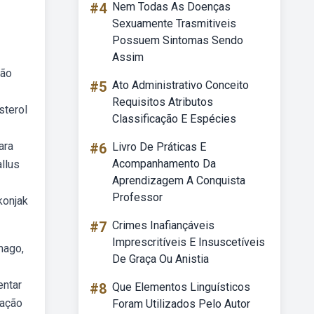
#4
Nem Todas As Doenças
Sexuamente Trasmitiveis
Possuem Sintomas Sendo
Assim
ção
#5
Ato Administrativo Conceito
Requisitos Atributos
sterol
Classificação E Espécies
ara
#6
Livro De Práticas E
Acompanhamento Da
llus
Aprendizagem A Conquista
Professor
konjak
#7
Crimes Inafiançáveis
Imprescritíveis E Insuscetíveis
mago,
De Graça Ou Anistia
entar
#8
Que Elementos Linguísticos
pação
Foram Utilizados Pelo Autor