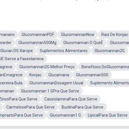
omanano
GlucomannanPDF
GlucomannanNow
Raiz De Konjac
owder
Glucomannan500Mg
Glucomannan O QueÉ
Gluccoma
 Glucan DS Xarope
Suplementos Alimentares
Glucomannan2G
UE Swrve a Faseolamina
agrece
Glucomannan2G Melhor Preço
Benefícios DoGlucomann
anEmagrece
Konjac
Glucamana
Glucomannan500
cereina Bula
GlucomannanDosagem Usual
Suplemento Aliment
comanan
Glucomannan 1 GPra Que Serve
ZincoPara Que Serve
CassiolaminaPara Que Serve
CarmelosePara Que Serve
BuclinaPara Que Serve
ImprastoPara Que Serve
Glucomannan1 G
LipicalPara Que Serve