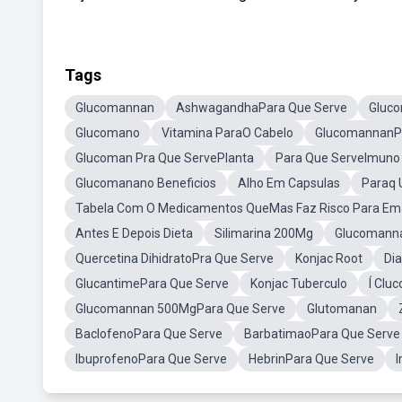
Tags
Glucomannan
AshwagandhaPara Que Serve
Gluc
Glucomano
Vitamina ParaO Cabelo
GlucomannanP
Glucoman Pra Que ServePlanta
Para Que ServeImuno
Glucomanano Beneficios
Alho Em Capsulas
Paraq 
Tabela Com O Medicamentos QueMas Faz Risco Para Em
Antes E Depois Dieta
Silimarina 200Mg
Glucomann
Quercetina DihidratoPra Que Serve
Konjac Root
Dia
GlucantimePara Que Serve
Konjac Tuberculo
Í Clu
Glucomannan 500MgPara Que Serve
Glutomanan
BaclofenoPara Que Serve
BarbatimaoPara Que Serve
IbuprofenoPara Que Serve
HebrinPara Que Serve