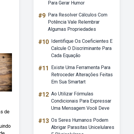
Para Gerar Humor
#9
Para Resolver Cálculos Com
Potência Vale Relembrar
Algumas Propriedades
#10
Identifique Os Coeficientes E
Calcule O Discriminante Para
Cada Equação
#11
Existe Uma Ferramenta Para
Retroceder Alterações Feitas
Em Sua Smartart
#12
Ao Utilizar Fórmulas
Condicionais Para Expressar
Uma Mensagem Você Deve
as de
#13
Os Seres Humanos Podem
uindo
Abrigar Parasitas Unicelulares
 de