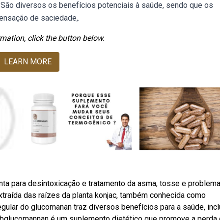
 São diversos os benefícios potenciais à saúde, sendo que os
sensação de saciedade,.
mation, click the button below.
LEARN MORE
a para desintoxicação e tratamento da asma, tosse e problem
xtraída das raízes da planta konjac, também conhecida como
lar do glucomanan traz diversos benefícios para a saúde, incl
Webglucomannan é um suplemento dietético que promove a perda