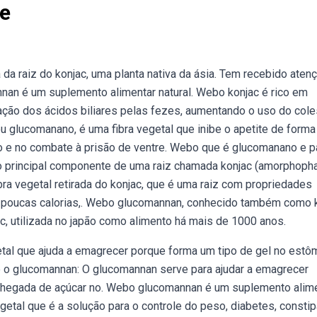
e
da raiz do konjac, uma planta nativa da ásia. Tem recebido aten
nan é um suplemento alimentar natural. Webo konjac é rico em
ação dos ácidos biliares pelas fezes, aumentando o uso do cole
u glucomanano, é uma fibra vegetal que inibe o apetite de forma
to e no combate à prisão de ventre. Webo que é glucomanano e p
 o principal componente de uma raiz chamada konjac (amorphopha
a vegetal retirada do konjac, que é uma raiz com propriedades
ir poucas calorias,. Webo glucomannan, conhecido também como 
c, utilizada no japão como alimento há mais de 1000 anos.
tal que ajuda a emagrecer porque forma um tipo de gel no estô
o glucomannan: O glucomannan serve para ajudar a emagrecer
 chegada de açúcar no. Webo glucomannan é um suplemento alim
getal que é a solução para o controle do peso, diabetes, consti