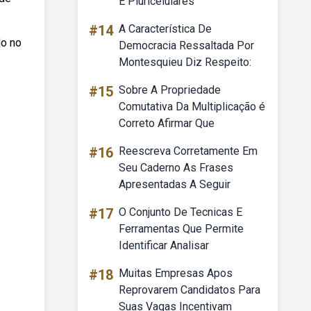
E Pluricelulares
#14
A Característica De
do no
Democracia Ressaltada Por
Montesquieu Diz Respeito:
#15
Sobre A Propriedade
Comutativa Da Multiplicação é
Correto Afirmar Que
#16
Reescreva Corretamente Em
Seu Caderno As Frases
Apresentadas A Seguir
#17
O Conjunto De Tecnicas E
Ferramentas Que Permite
Identificar Analisar
#18
Muitas Empresas Apos
Reprovarem Candidatos Para
Suas Vagas Incentivam