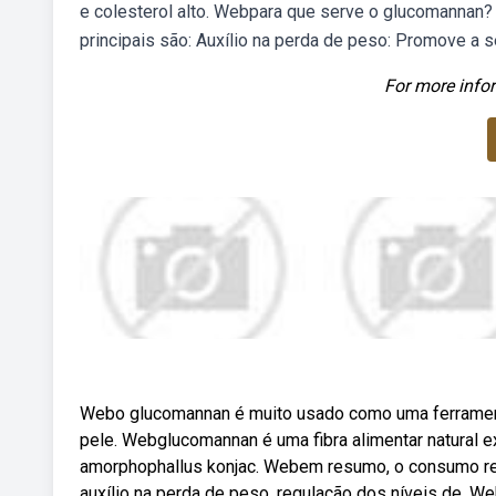
e colesterol alto. Webpara que serve o glucomannan?
principais são: Auxílio na perda de peso: Promove a 
For more infor
Webo glucomannan é muito usado como uma ferrament
pele. Webglucomannan é uma fibra alimentar natural e
amorphophallus konjac. Webem resumo, o consumo regu
auxílio na perda de peso, regulação dos níveis de. 